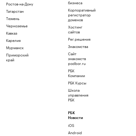
бизнеса
Ростов-на-Дону
Корпоративный
Татарстан
регистратор
Тюмень
доменов
Черноземье
Хостинг
сайтов
Кавказ
Рег.решения
Карелия
Знакомства
Мурманск
Сайт
Приморский
знакомств
край
podbor.ru
РБК
Компании
РБК Курсы
Школа
управления
РБК
РБК
Новости
iOS
Android