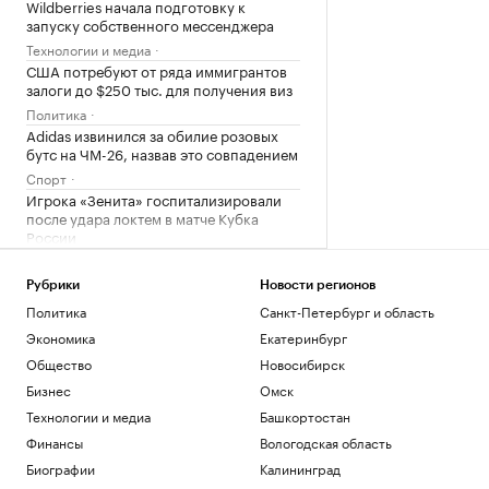
Wildberries начала подготовку к
запуску собственного мессенджера
Технологии и медиа
США потребуют от ряда иммигрантов
залоги до $250 тыс. для получения виз
Политика
Adidas извинился за обилие розовых
бутс на ЧМ-26, назвав это совпадением
Спорт
Игрока «Зенита» госпитализировали
после удара локтем в матче Кубка
России
Спорт
Росстандарт запретил продажу
Рубрики
Новости регионов
некоторых грузовиков Dongfeng и
Политика
Санкт-Петербург и область
Zoomlion
Экономика
Екатеринбург
Бизнес
Общество
Новосибирск
Загрузить еще
Бизнес
Омск
Технологии и медиа
Башкортостан
Финансы
Вологодская область
Биографии
Калининград