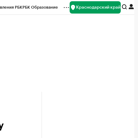
Краснодарский край
вления РБК
РБК Образование
редитные рейтинги
Франшизы
нсы
Рынок наличной валюты
у