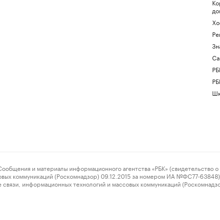
Ко
до
Хо
Ре
Зн
Са
РБ
РБ
Шк
ения и материалы информационного агентства «РБК» (свидетельство о 
овых коммуникаций (Роскомнадзор) 09.12.2015 за номером ИА №ФС77-63848) 
 связи, информационных технологий и массовых коммуникаций (Роскомнадз