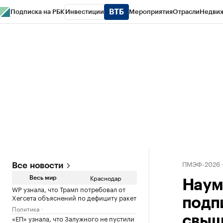
Подписка на РБК
Инвестиции
Мероприятия
Отрасли
Недви
РБК Курсы
РБК Life
Тренды
Визионеры
Национальные проекты
Горо
Газета
Спецпроекты СПб
Конференции СПб
Спецпроекты
Проверк
ПМЭФ-2026
Все новости
Краснодар
Весь мир
Наум
WP узнала, что Трамп потребовал от
Хегсета объяснений по дефициту ракет
подп
Политика
«ЕП» узнала, что Залужного не пустили
свыш