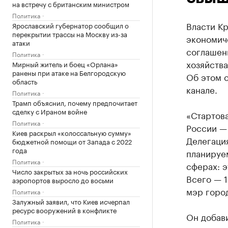
на встречу с британским министром
Политика
Власти К
Ярославский губернатор сообщил о
перекрытии трассы на Москву из-за
экономич
атаки
соглашен
Политика
хозяйства
Мирный житель и боец «Орлана»
ранены при атаке на Белгородскую
Об этом 
область
канале.
Политика
Трамп объяснил, почему предпочитает
сделку с Ираном войне
«Стартова
Политика
России —
Киев раскрыл «колоссальную сумму»
Делегация
бюджетной помощи от Запада с 2022
года
планируе
Политика
сферах: э
Число закрытых за ночь российских
Всего — 1
аэропортов выросло до восьми
мэр горо
Политика
Залужный заявил, что Киев исчерпал
ресурс вооружений в конфликте
Он добави
Политика