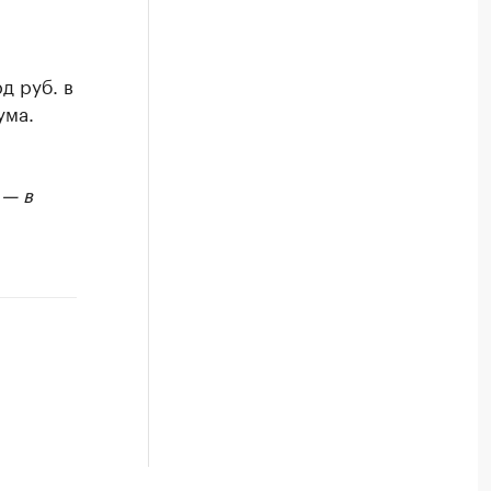
д руб. в
ума.
 — в