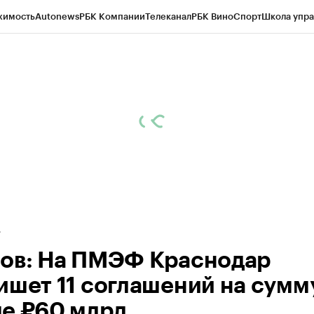
жимость
Autonews
РБК Компании
Телеканал
РБК Вино
Спорт
Школа упра
д
Стиль
Крипто
РБК Бизнес-среда
Дискуссионный клуб
Исследования
К
а контрагентов
Политика
Экономика
Бизнес
Технологии и медиа
Фина
ов: На ПМЭФ Краснодар
ишет 11 соглашений на сумм
е ₽60 млрд