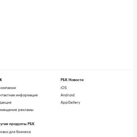
К
РБК Новости
компании
iOS
нтактная информация
Android
дакция
AppGallery
змещение рекламы
угие продукты РБК
лако для бизнеса