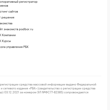
рпоративный регистратор
менов
стинг сайтов
г.решения
акомства
йт знакомств podbor.ru
К Компании
К Курсы
ола управления РБК
регистрации средства массовой информации выдано Федеральной
и сетевого издания «РБК» (свидетельство о регистрации средства
ор) 03.12.2021 за номером ЭЛ №ФС77-82385) сопровождаются