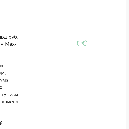
рд руб.
ем Maх-
ий
ум.
рума
х
 туризм.
написал
й