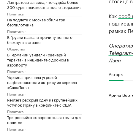
столице в
Лантратова заявила, что судьба более
300 курян неизвестна после вторжения
Политика
Как
сооб
На подлете к Москве сбили три
подписали
беспилотника
рамках П
Политика
В Грузии назвали причину полного
блэкаута в стране
Оператив
Общество
Telegram
В Германии увидели «сценарий
Дзен
теракта» в инциденте с дроном в
аэропорту
Политика
Авторы
Украина признала угрозой
нацбезопасности актрису из сериала
«СашаТаня»
Политика
Арина Верт
Reuters раскрыл одну из крупнейших
уступок Ирану в конфликте с США
Политика
Три российских аэропорта закрыли для
полетов
Политика