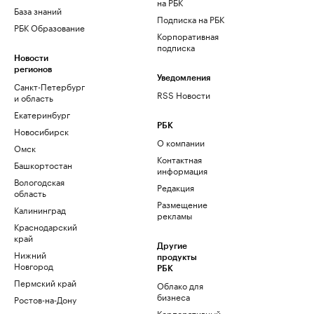
на РБК
База знаний
Подписка на РБК
РБК Образование
Корпоративная
подписка
Новости
регионов
Уведомления
Санкт-Петербург
RSS Новости
и область
Екатеринбург
РБК
Новосибирск
О компании
Омск
Контактная
Башкортостан
информация
Вологодская
Редакция
область
Размещение
Калининград
рекламы
Краснодарский
край
Другие
Нижний
продукты
Новгород
РБК
Пермский край
Облако для
бизнеса
Ростов-на-Дону
Корпоративный