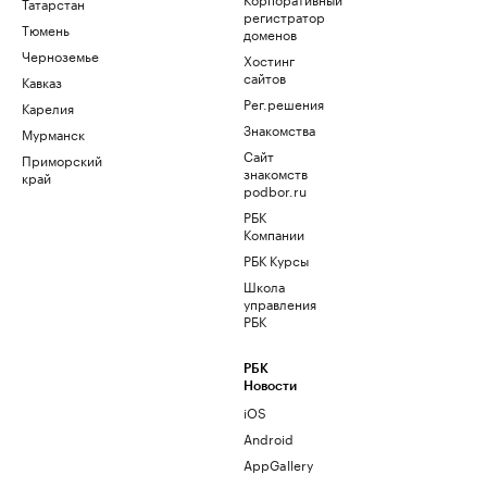
Татарстан
регистратор
Тюмень
доменов
Черноземье
Хостинг
сайтов
Кавказ
Рег.решения
Карелия
Знакомства
Мурманск
Сайт
Приморский
знакомств
край
podbor.ru
РБК
Компании
РБК Курсы
Школа
управления
РБК
РБК
Новости
iOS
Android
AppGallery