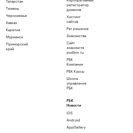
Татарстан
регистратор
Тюмень
доменов
Черноземье
Хостинг
сайтов
Кавказ
Рег.решения
Карелия
Знакомства
Мурманск
Сайт
Приморский
знакомств
край
podbor.ru
РБК
Компании
РБК Курсы
Школа
управления
РБК
РБК
Новости
iOS
Android
AppGallery