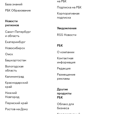
на РБК
База знаний
Подписка на РБК
РБК Образование
Корпоративная
подписка
Новости
регионов
Уведомления
Санкт-Петербург
RSS Новости
и область
Екатеринбург
РБК
Новосибирск
О компании
Омск
Контактная
Башкортостан
информация
Вологодская
Редакция
область
Размещение
Калининград
рекламы
Краснодарский
край
Другие
Нижний
продукты
Новгород
РБК
Пермский край
Облако для
бизнеса
Ростов-на-Дону
Корпоративный