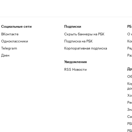
Социальные сети
Подписки
РБ
ВКонтакте
Скрыть баннеры на РБК
О 
Одноклассники
Подписка на РБК
Ко
Telegram
Корпоративная подписка
Ре
Дзен
Ра
Уведомления
RSS Новости
Др
Об
Ко
до
Хо
Ре
Зн
Са
РБ
РБ