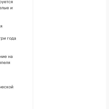
руется
елые и
ия
три года
ние на
ппеля
ческой