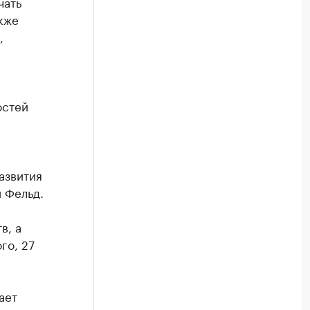
чать
кже
,
остей
азвития
 Фельд.
в, а
го, 27
ает