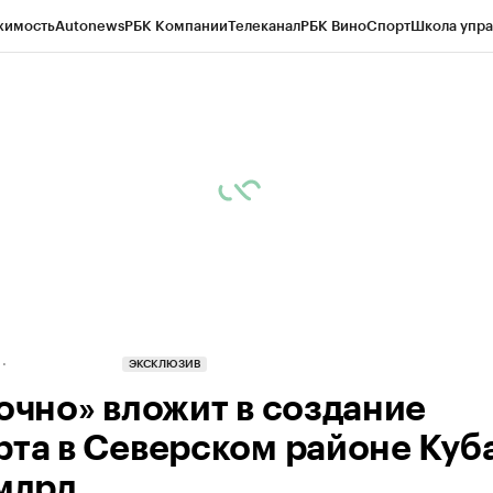
жимость
Autonews
РБК Компании
Телеканал
РБК Вино
Спорт
Школа упра
д
Стиль
Крипто
РБК Бизнес-среда
Дискуссионный клуб
Исследования
К
а контрагентов
Политика
Экономика
Бизнес
Технологии и медиа
Фина
ЭКСКЛЮЗИВ
Точно» вложит в создание
рта в Северском районе Куб
 млрд