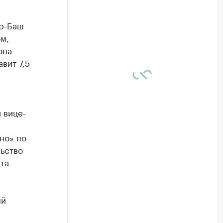
ер-Баш
м,
она
вит 7,5
 вице-
но» по
ьство
та
ый