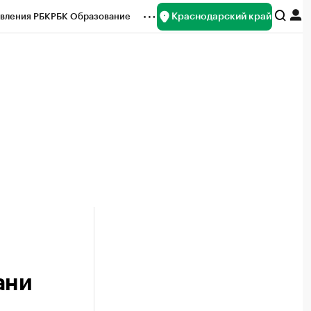
Краснодарский край
вления РБК
РБК Образование
редитные рейтинги
Франшизы
нсы
Рынок наличной валюты
ани