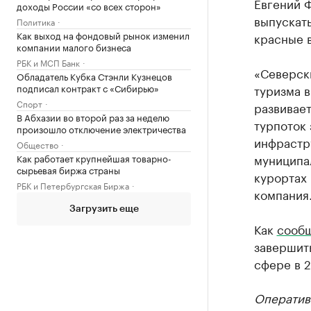
Евгений 
доходы России «со всех сторон»
выпускать
Политика
Как выход на фондовый рынок изменил
красные в
компании малого бизнеса
РБК и МСП Банк
«Северски
Обладатель Кубка Стэнли Кузнецов
подписал контракт с «Сибирью»
туризма в
Спорт
развивает
В Абхазии во второй раз за неделю
турпоток 
произошло отключение электричества
инфрастр
Общество
муниципа
Как работает крупнейшая товарно-
сырьевая биржа страны
курортах 
РБК и Петербургская Биржа
компания
Загрузить еще
Как
сооб
завершит
сфере в 2
Оператив