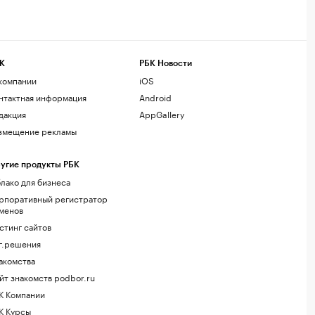
К
РБК Новости
компании
iOS
нтактная информация
Android
дакция
AppGallery
змещение рекламы
угие продукты РБК
лако для бизнеса
рпоративный регистратор
менов
стинг сайтов
г.решения
акомства
йт знакомств podbor.ru
К Компании
К Курсы