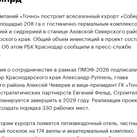
омпаний «Точно» построит всесезонный курорт «Соб
площадью 208 га с гостинично-термальным комплексо
ней и сидрерией в станице Азовской Северского рай
ского края. Общий объем инвестиций в проект соста
. Об этом РБК Краснодар сообщили в пресс-службе
.
ия о сотрудничестве в рамках ПМЭФ-2026 подписали
р Краснодарского края Александр Руппель, глава
о района Алексей Чеверев и вице-президент ГК «Точ
стратегических партнерств Евгений Фельд. Строител
ланируется завершить в 2029 году. Реализация проек
создать порядка 330 рабочих мест.
ории курорта появятся пятизвездочный отель, частн
й поселок на 174 виллы и акватермальный комплекс