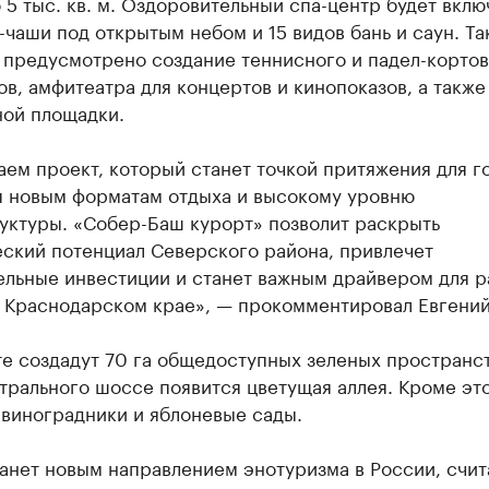
5 тыс. кв. м. Оздоровительный спа-центр будет вклю
чаши под открытым небом и 15 видов бань и саун. Та
 предусмотрено создание теннисного и падел-кортов
в, амфитеатра для концертов и кинопоказов, а также
ной площадки.
ем проект, который станет точкой притяжения для г
я новым форматам отдыха и высокому уровню
уктуры. «Собер-Баш курорт» позволит раскрыть
еский потенциал Северского района, привлечет
ельные инвестиции и станет важным драйвером для р
в Краснодарском крае», — прокомментировал Евгений
е создадут 70 га общедоступных зеленых пространст
трального шоссе появится цветущая аллея. Кроме это
 виноградники и яблоневые сады.
анет новым направлением энотуризма в России, счит