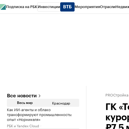
Подписка на РБК
Инвестиции
Мероприятия
Отрасли
Недви
РБК Курсы
РБК Life
Тренды
Визионеры
Национальные проекты
Горо
Газета
Спецпроекты СПб
Конференции СПб
Спецпроекты
Проверк
PROСтройка
Все новости
Краснодар
Весь мир
ГК «
Как ИИ-агенты и облако
трансформируют промышленность:
куро
опыт «Норникеля»
РБК и Yandex Cloud
₽7,5