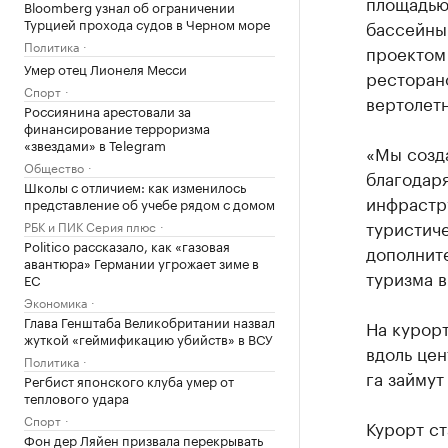
площадью 
Bloomberg узнал об ограничении
Турцией прохода судов в Черном море
бассейны-
Политика
проектом
Умер отец Лионеля Месси
ресторано
Спорт
вертолет
Россиянина арестовали за
финансирование терроризма
«звездами» в Telegram
«Мы созда
Общество
благодар
Школы с отличием: как изменилось
инфрастр
представление об учебе рядом с домом
туристич
РБК и ПИК Серия плюс
Politico рассказало, как «газовая
дополнит
авантюра» Германии угрожает зиме в
туризма 
ЕС
Экономика
Глава Генштаба Великобритании назвал
На курорт
жуткой «геймификацию убийств» в ВСУ
вдоль цен
Политика
га займут
Регбист японского клуба умер от
теплового удара
Спорт
Курорт ст
Фон дер Ляйен призвала перекрывать