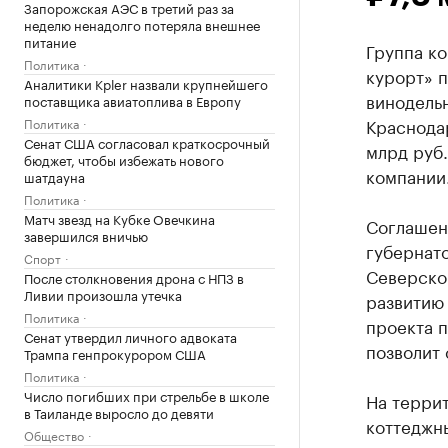
Запорожская АЭС в третий раз за
неделю ненадолго потеряла внешнее
питание
Группа к
Политика
курорт» 
Аналитики Kpler назвали крупнейшего
винодель
поставщика авиатоплива в Европу
Краснодар
Политика
Сенат США согласовал краткосрочный
млрд руб
бюджет, чтобы избежать нового
компании
шатдауна
Политика
Матч звезд на Кубке Овечкина
Соглашен
завершился вничью
губернато
Спорт
Северског
После столкновения дрона с НПЗ в
Ливии произошла утечка
развитию 
Политика
проекта п
Сенат утвердил личного адвоката
позволит 
Трампа генпрокурором США
Политика
Число погибших при стрельбе в школе
На террит
в Таиланде выросло до девяти
коттеджны
Общество