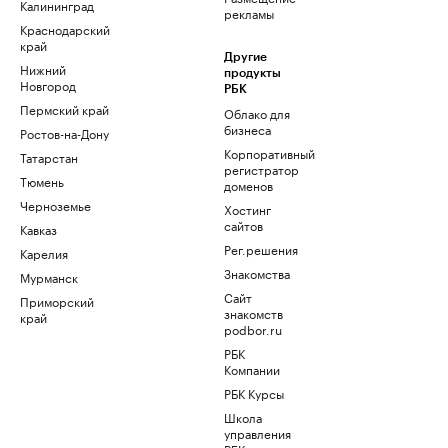
Калининград
рекламы
Краснодарский
край
Другие
Нижний
продукты
Новгород
РБК
Пермский край
Облако для
бизнеса
Ростов-на-Дону
Корпоративный
Татарстан
регистратор
Тюмень
доменов
Черноземье
Хостинг
сайтов
Кавказ
Рег.решения
Карелия
Знакомства
Мурманск
Сайт
Приморский
знакомств
край
podbor.ru
РБК
Компании
РБК Курсы
Школа
управления