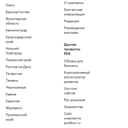
О компании
Омск
Контактная
Башкортостан
информация
Вологодская
Редакция
область
Размещение
Калининград
рекламы
Краснодарский
край
Другие
Нижний
продукты
Новгород
РБК
Пермский край
Облако для
бизнеса
Ростов-на-Дону
Корпоративный
Татарстан
регистратор
Тюмень
доменов
Черноземье
Хостинг
сайтов
Кавказ
Рег.решения
Карелия
Знакомства
Мурманск
Сайт
Приморский
знакомств
край
podbor.ru