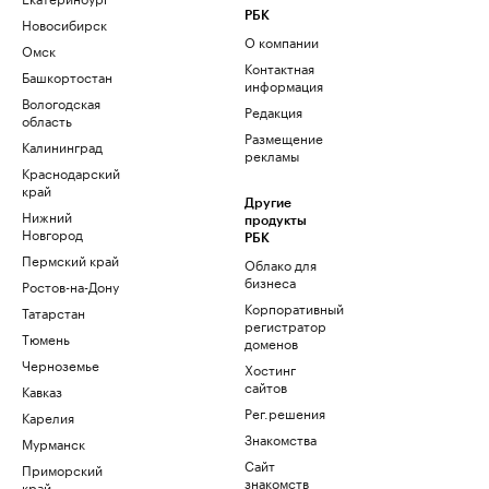
РБК
Новосибирск
О компании
Омск
Контактная
Башкортостан
информация
Вологодская
Редакция
область
Размещение
Калининград
рекламы
Краснодарский
край
Другие
Нижний
продукты
Новгород
РБК
Пермский край
Облако для
бизнеса
Ростов-на-Дону
Корпоративный
Татарстан
регистратор
Тюмень
доменов
Черноземье
Хостинг
сайтов
Кавказ
Рег.решения
Карелия
Знакомства
Мурманск
Сайт
Приморский
знакомств
край