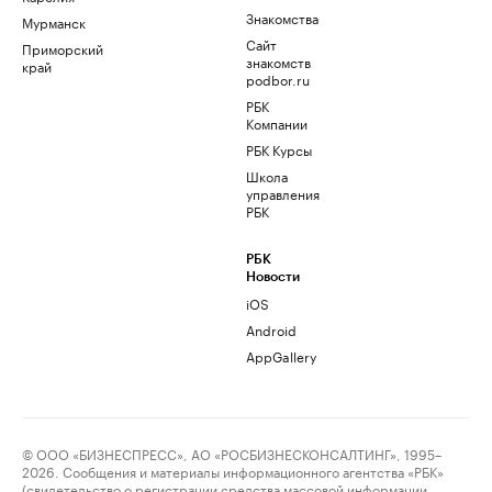
Знакомства
Мурманск
Сайт
Приморский
знакомств
край
podbor.ru
РБК
Компании
РБК Курсы
Школа
управления
РБК
РБК
Новости
iOS
Android
AppGallery
© ООО «БИЗНЕСПРЕСС», АО «РОСБИЗНЕСКОНСАЛТИНГ», 1995–
2026. Сообщения и материалы информационного агентства «РБК»
(свидетельство о регистрации средства массовой информации