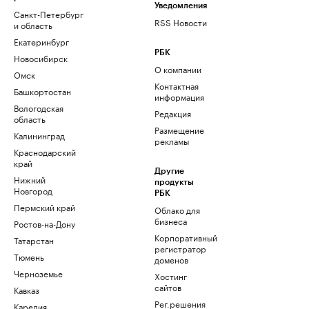
Уведомления
Санкт-Петербург
RSS Новости
и область
Екатеринбург
РБК
Новосибирск
О компании
Омск
Контактная
Башкортостан
информация
Вологодская
Редакция
область
Размещение
Калининград
рекламы
Краснодарский
край
Другие
Нижний
продукты
Новгород
РБК
Пермский край
Облако для
бизнеса
Ростов-на-Дону
Корпоративный
Татарстан
регистратор
Тюмень
доменов
Черноземье
Хостинг
сайтов
Кавказ
Рег.решения
Карелия