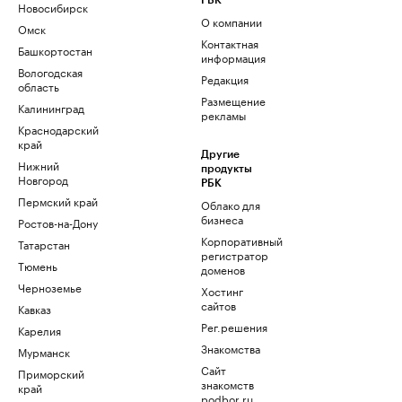
РБК
Новосибирск
О компании
Омск
Контактная
Башкортостан
информация
Вологодская
Редакция
область
Размещение
Калининград
рекламы
Краснодарский
край
Другие
Нижний
продукты
Новгород
РБК
Пермский край
Облако для
бизнеса
Ростов-на-Дону
Корпоративный
Татарстан
регистратор
Тюмень
доменов
Черноземье
Хостинг
сайтов
Кавказ
Рег.решения
Карелия
Знакомства
Мурманск
Сайт
Приморский
знакомств
край
podbor.ru