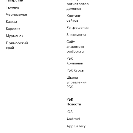
регистратор
Тюмень
доменов
Черноземье
Хостинг
сайтов
Кавказ
Рег.решения
Карелия
Знакомства
Мурманск
Сайт
Приморский
знакомств
край
podbor.ru
РБК
Компании
РБК Курсы
Школа
управления
РБК
РБК
Новости
iOS
Android
AppGallery