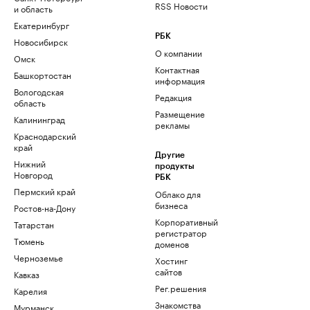
RSS Новости
и область
Екатеринбург
РБК
Новосибирск
О компании
Омск
Контактная
Башкортостан
информация
Вологодская
Редакция
область
Размещение
Калининград
рекламы
Краснодарский
край
Другие
Нижний
продукты
Новгород
РБК
Пермский край
Облако для
бизнеса
Ростов-на-Дону
Корпоративный
Татарстан
регистратор
Тюмень
доменов
Черноземье
Хостинг
сайтов
Кавказ
Рег.решения
Карелия
Знакомства
Мурманск