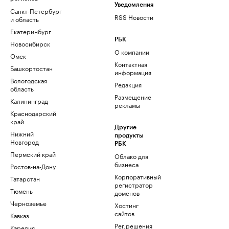
Уведомления
Санкт-Петербург
RSS Новости
и область
Екатеринбург
РБК
Новосибирск
О компании
Омск
Контактная
Башкортостан
информация
Вологодская
Редакция
область
Размещение
Калининград
рекламы
Краснодарский
край
Другие
Нижний
продукты
Новгород
РБК
Пермский край
Облако для
бизнеса
Ростов-на-Дону
Корпоративный
Татарстан
регистратор
Тюмень
доменов
Черноземье
Хостинг
сайтов
Кавказ
Рег.решения
Карелия