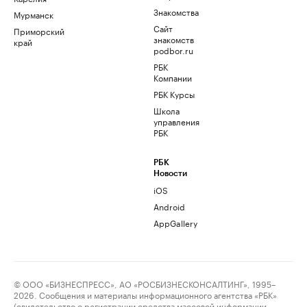
Знакомства
Мурманск
Сайт
Приморский
знакомств
край
podbor.ru
РБК
Компании
РБК Курсы
Школа
управления
РБК
РБК
Новости
iOS
Android
AppGallery
© ООО «БИЗНЕСПРЕСС», АО «РОСБИЗНЕСКОНСАЛТИНГ», 1995–
2026. Сообщения и материалы информационного агентства «РБК»
(свидетельство о регистрации средства массовой информации