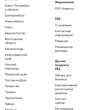
Уведомления
Санкт-Петербург
RSS Новости
и область
Екатеринбург
РБК
Новосибирск
О компании
Омск
Контактная
Башкортостан
информация
Вологодская
Редакция
область
Размещение
Калининград
рекламы
Краснодарский
край
Другие
Нижний
продукты
Новгород
РБК
Пермский край
Облако для
бизнеса
Ростов-на-Дону
Корпоративный
Татарстан
регистратор
Тюмень
доменов
Черноземье
Хостинг
сайтов
Кавказ
Рег.решения
Карелия