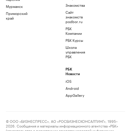
Знакомства
Мурманск
Сайт
Приморский
знакомств
край
podbor.ru
РБК
Компании
РБК Курсы
Школа
управления
РБК
РБК
Новости
iOS
Android
AppGallery
© ООО «БИЗНЕСПРЕСС», АО «РОСБИЗНЕСКОНСАЛТИНГ», 1995–
2026. Сообщения и материалы информационного агентства «РБК»
(свидетельство о регистрации средства массовой информации