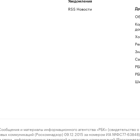
Уведомления
RSS Новости
Др
Об
Ко
до
Хо
Ре
Зн
Са
РБ
РБ
Шк
ения и материалы информационного агентства «РБК» (свидетельство о 
овых коммуникаций (Роскомнадзор) 09.12.2015 за номером ИА №ФС77-63848) 
 связи, информационных технологий и массовых коммуникаций (Роскомнадз