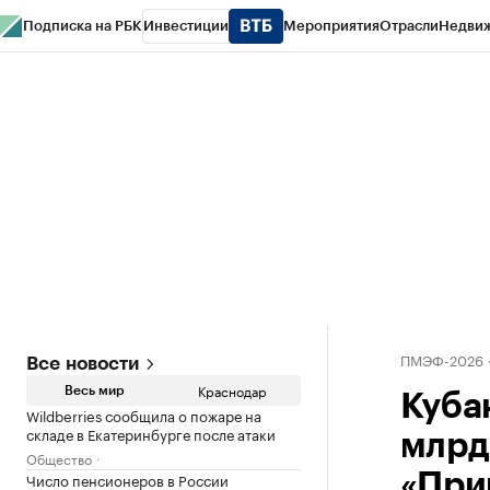
Подписка на РБК
Инвестиции
Мероприятия
Отрасли
Недви
РБК Курсы
РБК Life
Тренды
Визионеры
Национальные проекты
Горо
Газета
Спецпроекты СПб
Конференции СПб
Спецпроекты
Проверк
ПМЭФ-2026
Все новости
Краснодар
Весь мир
Куба
Wildberries сообщила о пожаре на
складе в Екатеринбурге после атаки
млрд
Общество
Число пенсионеров в России
«При