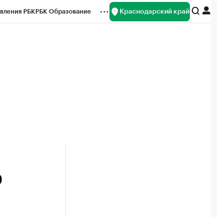
Краснодарский край
вления РБК
РБК Образование
редитные рейтинги
Франшизы
нсы
Рынок наличной валюты
0