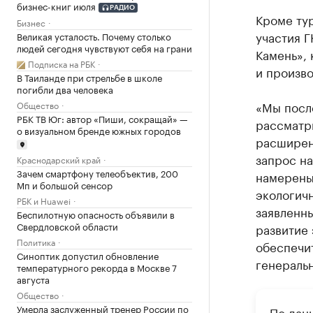
бизнес-книг июля
РАДИО
Кроме ту
Бизнес
участия 
Великая усталость. Почему столько
людей сегодня чувствуют себя на грани
Камень»,
Подписка на РБК
и произво
В Таиланде при стрельбе в школе
погибли два человека
«Мы посл
Общество
РБК ТВ Юг: автор «Пиши, сокращай» —
рассматр
о визуальном бренде южных городов
расширен
запрос н
Краснодарский край
Зачем смартфону телеобъектив, 200
намерены
Мп и большой сенсор
экологичн
РБК и Huawei
заявленны
Беспилотную опасность объявили в
Свердловской области
развитие 
Политика
обеспечит
Синоптик допустил обновление
генераль
температурного рекорда в Москве 7
августа
Общество
Умерла заслуженный тренер России по
По дан