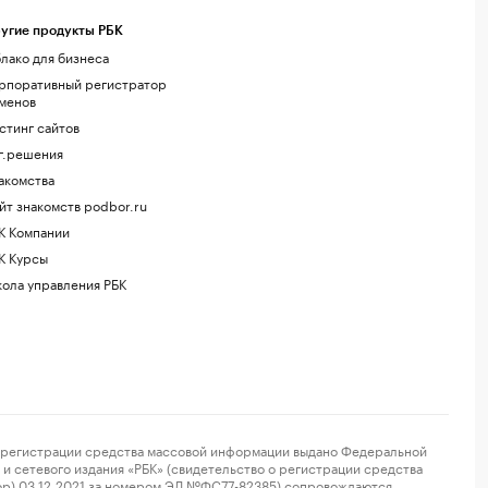
угие продукты РБК
лако для бизнеса
рпоративный регистратор
менов
стинг сайтов
г.решения
акомства
йт знакомств podbor.ru
К Компании
К Курсы
ола управления РБК
регистрации средства массовой информации выдано Федеральной
и сетевого издания «РБК» (свидетельство о регистрации средства
ор) 03.12.2021 за номером ЭЛ №ФС77-82385) сопровождаются