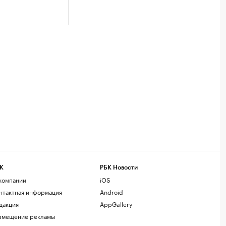
К
РБК Новости
компании
iOS
нтактная информация
Android
дакция
AppGallery
змещение рекламы