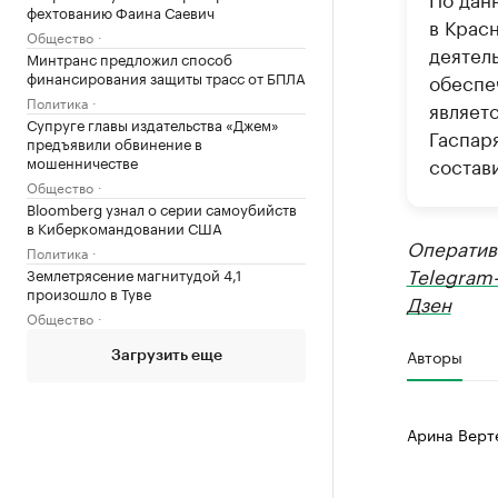
фехтованию Фаина Саевич
в Крас
Общество
деятел
Минтранс предложил способ
финансирования защиты трасс от БПЛА
обеспе
Политика
являет
Супруге главы издательства «Джем»
Гаспар
предъявили обвинение в
мошенничестве
состави
Общество
Bloomberg узнал о серии самоубийств
в Киберкомандовании США
Оператив
Политика
Telegram
Землетрясение магнитудой 4,1
произошло в Туве
Дзен
Общество
Авторы
Загрузить еще
Арина Верт