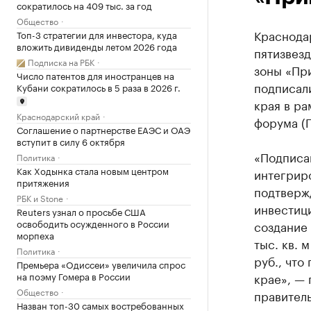
сократилось на 409 тыс. за год
Общество
Краснода
Топ-3 стратегии для инвестора, куда
вложить дивиденды летом 2026 года
пятизвезд
Подписка на РБК
зоны «Пр
Число патентов для иностранцев на
подписал
Кубани сократилось в 5 раза в 2026 г.
края в р
Краснодарский край
форума (
Соглашение о партнерстве ЕАЭС и ОАЭ
вступит в силу 6 октября
«Подписан
Политика
Как Ходынка стала новым центром
интегрир
притяжения
подтвержд
РБК и Stone
инвестиц
Reuters узнал о просьбе США
освободить осужденного в России
создание 
морпеха
тыс. кв. 
Политика
руб., что
Премьера «Одиссеи» увеличила спрос
на поэму Гомера в России
крае», —
Общество
правител
Назван топ-30 самых востребованных