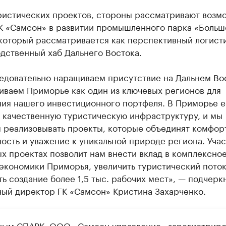
ристических проектов, стороны рассматривают возм
ГК «Самсон» в развитии промышленного парка «Больш
 который рассматривается как перспективный логист
дственный хаб Дальнего Востока.
едовательно наращиваем присутствие на Дальнем Во
иваем Приморье как один из ключевых регионов для
ия нашего инвестиционного портфеля. В Приморье е
а качественную туристическую инфраструктуру, и мы
 реализовывать проекты, которые объединят комфорт
ость и уважение к уникальной природе региона. Учас
х проектах позволит нам внести вклад в комплексно
экономики Приморья, увеличить туристический поток
ь создание более 1,5 тыс. рабочих мест», — подчерк
ный директор ГК «Самсон» Кристина Захарченко.
ным СПАРК, ООО «Самсон управление» зарегистриро