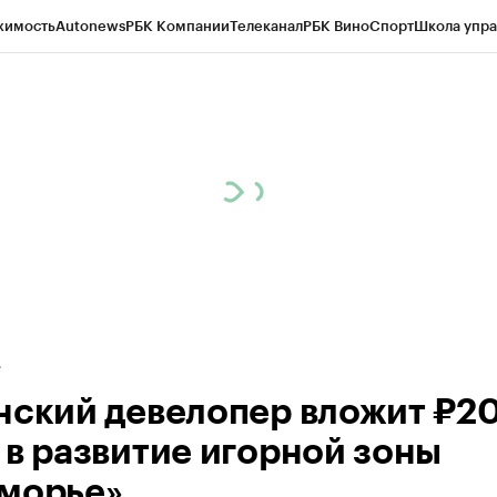
жимость
Autonews
РБК Компании
Телеканал
РБК Вино
Спорт
Школа упра
д
Стиль
Крипто
РБК Бизнес-среда
Дискуссионный клуб
Исследования
К
а контрагентов
Политика
Экономика
Бизнес
Технологии и медиа
Фина
нский девелопер вложит ₽2
 в развитие игорной зоны
морье»