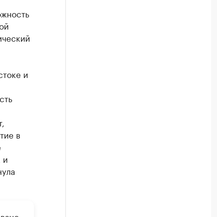
ожность
ой
ический
стоке и
сть
,
тие в
е
 и
нула
вано