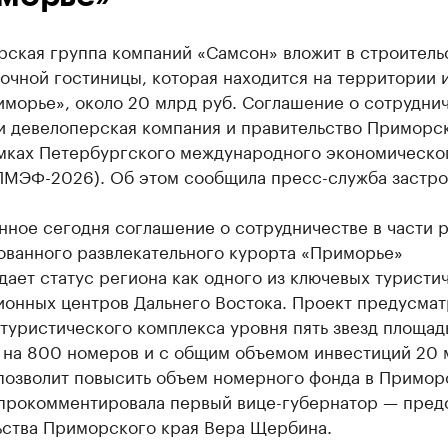
рская группа компаний «Самсон» вложит в строитель
очной гостиницы, которая находится на территории 
иморье», около 20 млрд руб. Соглашение о сотрудни
и девелоперская компания и правительство Приморс
амках Петербургского международного экономическо
ПМЭФ-2026). Об этом сообщила пресс-служба застро
ное сегодня соглашение о сотрудничестве в части р
ованного развлекательного курорта «Приморье»
ает статус региона как одного из ключевых туристи
ионных центров Дальнего Востока. Проект предусмат
туристического комплекса уровня пять звезд площад
м на 800 номеров и с общим объемом инвестиций 20 
 позволит повысить объем номерного фонда в Примо
 прокомментировала первый вице-губернатор — пред
ьства Приморского края Вера Щербина.