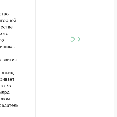
ство
игорной
честве
кого
го
йщика.
азвития
ческих,
ривает
ью 75
млрд
рском
седатель