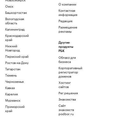
О компании
Омск
Контактная
Башкортостан
информация
Вологодская
Редакция
область
Размещение
Калининград
рекламы
Краснодарский
край
Другие
Нижний
продукты
Новгород
РБК
Пермский край
Облако для
бизнеса
Ростов-на-Дону
Корпоративный
Татарстан
регистратор
Тюмень
доменов
Черноземье
Хостинг
сайтов
Кавказ
Рег.решения
Карелия
Знакомства
Мурманск
Сайт
Приморский
знакомств
край
podbor.ru