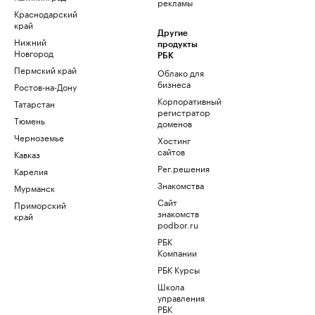
рекламы
Краснодарский
край
Другие
Нижний
продукты
Новгород
РБК
Пермский край
Облако для
бизнеса
Ростов-на-Дону
Корпоративный
Татарстан
регистратор
Тюмень
доменов
Черноземье
Хостинг
сайтов
Кавказ
Рег.решения
Карелия
Знакомства
Мурманск
Сайт
Приморский
знакомств
край
podbor.ru
РБК
Компании
РБК Курсы
Школа
управления
РБК