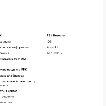
К
РБК Новости
компании
iOS
нтактная информация
Android
дакция
AppGallery
змещение рекламы
угие продукты РБК
лако для бизнеса
рпоративный регистратор
менов
стинг сайтов
г.решения
акомства