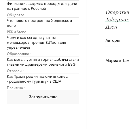
Финляндия закрыла проходы для дичи
на границе с Россией
Оператив
Общество
Telegram
Что нового построят на Ходынском
поле
Дзен
РБК и Stone
Чему и как сегодня учат топ-
Авторы
менеджеров: тренды EdTech для
управленцев
Образование
Как металлургия и горная добыча стали
Мариам Там
главными драйверами реального ESG
Отрасли
Как Трамп решил положить конец
«родильному туризму» в США
Политика
Загрузить еще