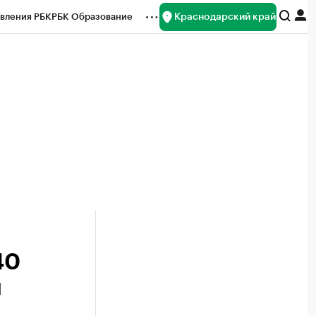
Краснодарский край
вления РБК
РБК Образование
редитные рейтинги
Франшизы
нсы
Рынок наличной валюты
40
й