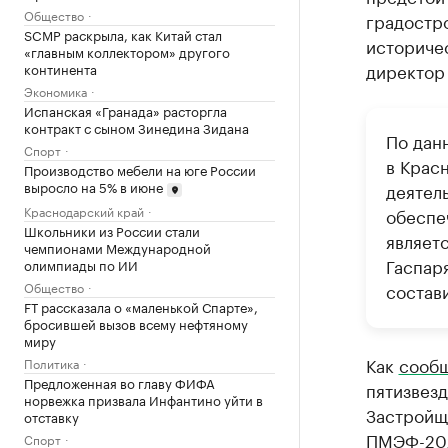
Общество
градостр
SCMP раскрыла, как Китай стал
историче
«главным коллектором» другого
директор
континента
Экономика
Испанская «Гранада» расторгла
контракт с сыном Зинедина Зидана
По дан
Спорт
в Крас
Производство мебели на юге России
выросло на 5% в июне
деятел
Краснодарский край
обеспе
Школьники из России стали
являет
чемпионами Международной
Гаспар
олимпиады по ИИ
Общество
состави
FT рассказала о «маленькой Спарте»,
бросившей вызов всему нефтяному
миру
Как
сооб
Политика
Предложенная во главу ФИФА
пятизвез
норвежка призвала Инфантино уйти в
Застройщ
отставку
ПМЭФ-202
Спорт