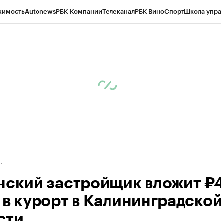
жимость
Autonews
РБК Компании
Телеканал
РБК Вино
Спорт
Школа упра
д
Стиль
Крипто
РБК Бизнес-среда
Дискуссионный клуб
Исследования
К
а контрагентов
Политика
Экономика
Бизнес
Технологии и медиа
Фина
нский застройщик вложит ₽
 в курорт в Калининградско
сти