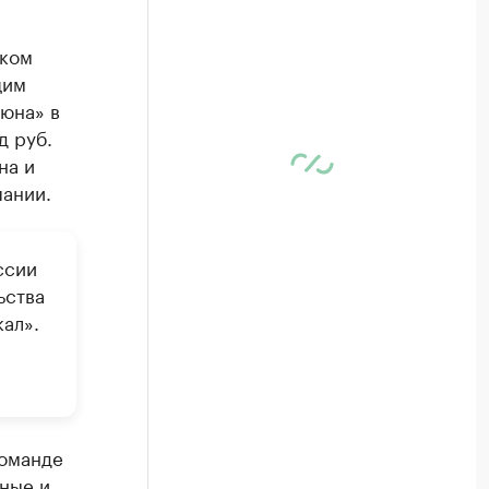
ском
щим
юна» в
д руб.
на и
ании.
ссии
ьства
ал».
команде
ные и