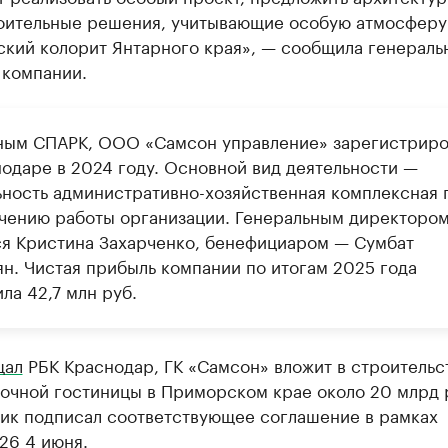
оительные решения, учитывающие особую атмосферу
ский колорит Янтарного края», — сообщила генераль
 компании.
ным СПАРК, ООО «Самсон управление» зарегистриро
нодаре в 2024 году. Основной вид деятельности —
ьность административно-хозяйственная комплексная 
чению работы организации. Генеральным директоро
ся Кристина Захарченко, бенефициаром — Сумбат
ян. Чистая прибыль компании по итогам 2025 года
ла 42,7 млн руб.
щал
РБК Краснодар, ГК «Самсон» вложит в строительс
дочной гостиницы в Приморском крае около 20 млрд 
ик подписал соответствующее соглашение в рамках
6 4 июня.