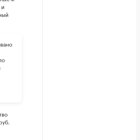
 и
ный
вано
по
м
тво
руб.