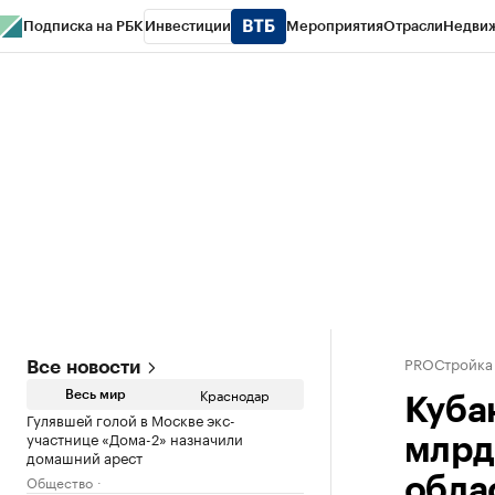
Подписка на РБК
Инвестиции
Мероприятия
Отрасли
Недви
РБК Курсы
РБК Life
Тренды
Визионеры
Национальные проекты
Горо
Газета
Спецпроекты СПб
Конференции СПб
Спецпроекты
Проверк
PROСтройка
Все новости
Краснодар
Весь мир
Куба
Гулявшей голой в Москве экс-
участнице «Дома-2» назначили
млрд
домашний арест
Общество
обла