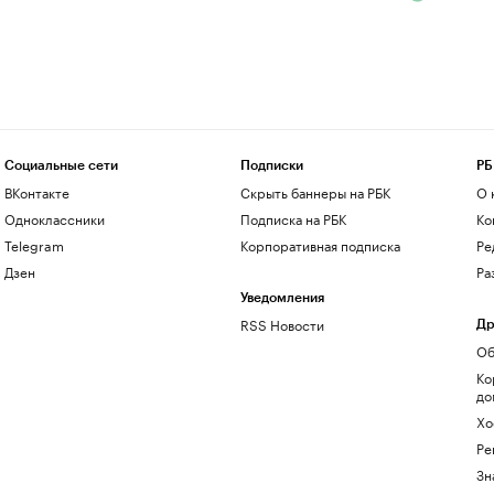
Социальные сети
Подписки
РБ
ВКонтакте
Скрыть баннеры на РБК
О 
Одноклассники
Подписка на РБК
Ко
Telegram
Корпоративная подписка
Ре
Дзен
Ра
Уведомления
RSS Новости
Др
Об
Ко
до
Хо
Ре
Зн