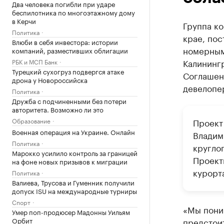
Два человека погибли при ударе
беспилотника по многоэтажному дому
в Керчи
Группа к
Политика
крае, по
Влюби в себя инвестора: истории
номерным 
компаний, разместивших облигации
Калининг
РБК и МСП Банк
Турецкий сухогруз подвергся атаке
Соглашен
дрона у Новороссийска
девелопе
Политика
Дружба с подчиненными без потери
авторитета. Возможно ли это
Образование
Проект
Военная операция на Украине. Онлайн
Владим
Политика
кругло
Марокко усилило контроль за границей
Проект
на фоне новых призывов к миграции
курорт
Политика
Валиева, Трусова и Гуменник получили
допуск ISU на международные турниры
Спорт
«Мы пони
Умер поп-продюсер Мадонны Уильям
Орбит
предстоит