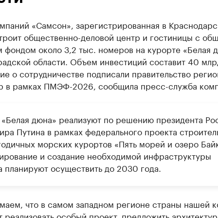
омпаний «Самсон», зарегистрированная в Краснодар
строит общественно-деловой центр и гостиницы с об
фондом около 3,2 тыс. номеров на курорте «Белая д
радской области. Объем инвестиций составит 40 млр
ие о сотрудничестве подписали правительство регио
р в рамках ПМЭФ-2026, сообщила пресс-служба комп
 «Белая дюна» реализуют по решению президента Ро
ира Путина в рамках федерального проекта строител
годичных морских курортов «Пять морей и озеро Байк
ирование и создание необходимой инфраструктуры
а планируют осуществить до 2030 года.
маем, что в самом западном регионе страны нашей 
 реализовать особый проект, предложить архитектур