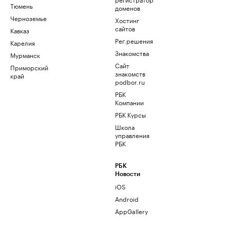
Тюмень
доменов
Черноземье
Хостинг
сайтов
Кавказ
Рег.решения
Карелия
Знакомства
Мурманск
Сайт
Приморский
знакомств
край
podbor.ru
РБК
Компании
РБК Курсы
Школа
управления
РБК
РБК
Новости
iOS
Android
AppGallery