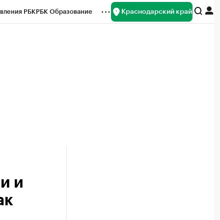
Краснодарский край
вления РБК
РБК Образование
редитные рейтинги
Франшизы
нсы
Рынок наличной валюты
и и
ак