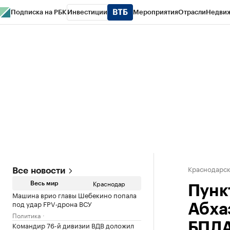
Подписка на РБК
Инвестиции
Мероприятия
Отрасли
Недви
РБК Курсы
РБК Life
Тренды
Визионеры
Национальные проекты
Горо
Газета
Спецпроекты СПб
Конференции СПб
Спецпроекты
Проверк
Краснодарск
Все новости
Краснодар
Весь мир
Пунк
Машина врио главы Шебекино попала
под удар FPV‑дрона ВСУ
Абха
Политика
Командир 76-й дивизии ВДВ доложил
БПЛ