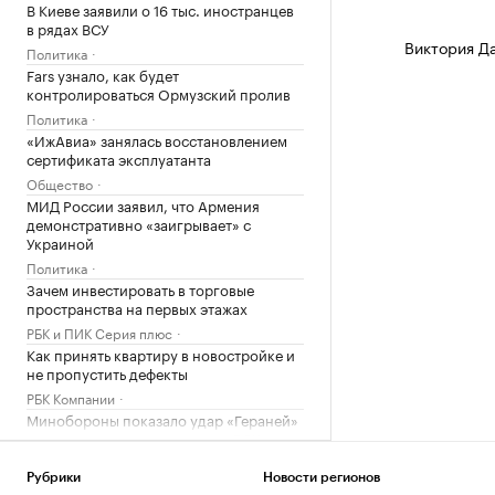
В Киеве заявили о 16 тыс. иностранцев
в рядах ВСУ
Виктория Д
Политика
Fars узнало, как будет
контролироваться Ормузский пролив
Политика
«ИжАвиа» занялась восстановлением
сертификата эксплуатанта
Общество
МИД России заявил, что Армения
демонстративно «заигрывает» с
Украиной
Политика
Зачем инвестировать в торговые
пространства на первых этажах
РБК и ПИК Серия плюс
Как принять квартиру в новостройке и
не пропустить дефекты
РБК Компании
Минобороны показало удар «Гераней»
по локомотиву и подстанции ВСУ
Политика
Рубрики
Новости регионов
Александрова первой вышла в