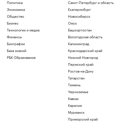
четвертый круг «тысячника» WTA в
Политика
Санкт-Петербург и область
Торонто
Экономика
Екатеринбург
Спорт
Общество
Новосибирск
Балицкий сообщил об ударе дрона ВСУ
Бизнес
Омск
по рейсовому автобусу
Технологии и медиа
Башкортостан
Политика
Зачем экономике России нужна
Финансы
Вологодская область
товарная биржа
Биографии
Калининград
РБК и Петербургская Биржа
База знаний
Краснодарский край
Посольство Украины сообщило о
РБК Образование
Нижний Новгород
повреждении украинского памятника в
Польше
Пермский край
Политика
Ростов-на-Дону
Бывший сотрудник Google запустил
Татарстан
сервис, пародирующий работу чат-
бота
Тюмень
Тренды
Черноземье
Кавказ
Загрузить еще
Карелия
Мурманск
Приморский край