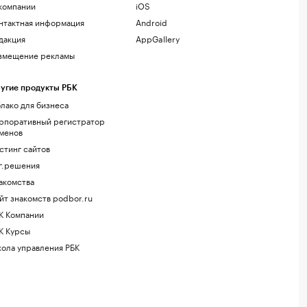
компании
iOS
нтактная информация
Android
дакция
AppGallery
змещение рекламы
угие продукты РБК
лако для бизнеса
рпоративный регистратор
менов
стинг сайтов
г.решения
акомства
йт знакомств podbor.ru
К Компании
К Курсы
ола управления РБК