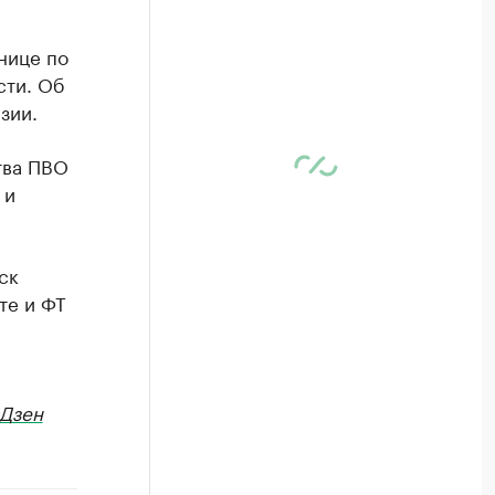
нице по
сти. Об
зии.
тва ПВО
 и
ск
те и ФТ
Дзен