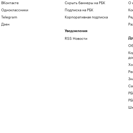
ВКонтакте
Скрыть баннеры на РБК
О 
Одноклассники
Подписка на РБК
Ко
Telegram
Корпоративная подписка
Ре
Дзен
Ра
Уведомления
RSS Новости
Др
Об
Ко
до
Хо
Ре
Зн
Са
РБ
РБ
Шк