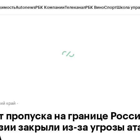
жимость
Autonews
РБК Компании
Телеканал
РБК Вино
Спорт
Школа упра
д
Стиль
Крипто
РБК Бизнес-среда
Дискуссионный клуб
Исследования
К
а контрагентов
Политика
Экономика
Бизнес
Технологии и медиа
Фина
ий край
т пропуска на границе Росси
зии закрыли из-за угрозы ат
А