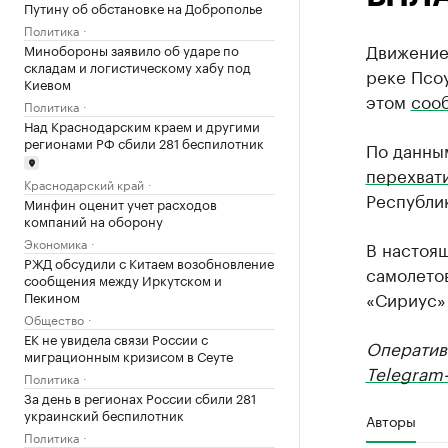
Путину об обстановке на Доброполье
Политика
Движение
Минобороны заявило об ударе по
складам и логистическому хабу под
реке Псо
Киевом
этом
соо
Политика
Над Краснодарским краем и другими
регионами РФ сбили 281 беспилотник
По данны
перехват
Краснодарский край
Республик
Минфин оценит учет расходов
компаний на оборону
Экономика
В настоя
РЖД обсудили с Китаем возобновление
самолетов
сообщения между Иркутском и
«Сириус»
Пекином
Общество
ЕК не увидела связи России с
Оператив
миграционным кризисом в Сеуте
Telegram-
Политика
За день в регионах России сбили 281
украинский беспилотник
Авторы
Политика