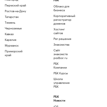
РБК
Пермский край
Облако для
бизнеса
Ростов-на-Дону
Корпоративный
Татарстан
регистратор
Тюмень
доменов
Черноземье
Хостинг
сайтов
Кавказ
Рег.решения
Карелия
Знакомства
Мурманск
Сайт
Приморский
знакомств
край
podbor.ru
РБК
Компании
РБК Курсы
Школа
управления
РБК
РБК
Новости
iOS