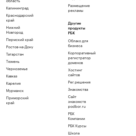
область
Размещение
Калининград
рекламы
Краснодарский
край
Другие
Нижний
продукты
Новгород
РБК
Пермский край
Облако для
бизнеса
Ростов-на-Дону
Корпоративный
Татарстан
регистратор
Тюмень
доменов
Черноземье
Хостинг
сайтов
Кавказ
Рег.решения
Карелия
Знакомства
Мурманск
Сайт
Приморский
знакомств
край
podbor.ru
РБК
Компании
РБК Курсы
Школа