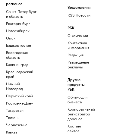
регионов
Уведомления
Санкт-Петербург
RSS Новости
и область
Екатеринбург
РБК
Новосибирск
О компании
Омск
Контактная
Башкортостан
информация
Вологодская
Редакция
область
Размещение
Калининград
рекламы
Краснодарский
край
Другие
Нижний
продукты
Новгород
РБК
Пермский край
Облако для
бизнеса
Ростов-на-Дону
Корпоративный
Татарстан
регистратор
Тюмень
доменов
Черноземье
Хостинг
сайтов
Кавказ