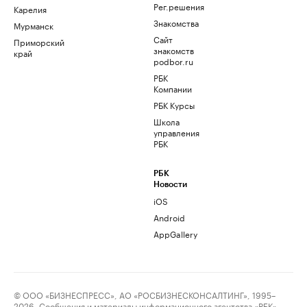
Рег.решения
Карелия
Знакомства
Мурманск
Сайт
Приморский
знакомств
край
podbor.ru
РБК
Компании
РБК Курсы
Школа
управления
РБК
РБК
Новости
iOS
Android
AppGallery
© ООО «БИЗНЕСПРЕСС», АО «РОСБИЗНЕСКОНСАЛТИНГ», 1995–
2026. Сообщения и материалы информационного агентства «РБК»