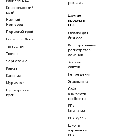
рекламы
Краснодарский
край
Другие
Нижний
продукты
Новгород
РБК
Пермский край
Облако для
бизнеса
Ростов-на-Дону
Корпоративный
Татарстан
регистратор
Тюмень
доменов
Черноземье
Хостинг
сайтов
Кавказ
Рег.решения
Карелия
Знакомства
Мурманск
Сайт
Приморский
знакомств
край
podbor.ru
РБК
Компании
РБК Курсы
Школа
управления
РБК