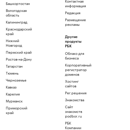
Контактная
Башкортостан
информация
Вологодская
Редакция
область
Размещение
Калининград
рекламы
Краснодарский
край
Другие
Нижний
продукты
Новгород
РБК
Пермский край
Облако для
бизнеса
Ростов-на-Дону
Корпоративный
Татарстан
регистратор
Тюмень
доменов
Черноземье
Хостинг
сайтов
Кавказ
Рег.решения
Карелия
Знакомства
Мурманск
Сайт
Приморский
знакомств
край
podbor.ru
РБК
Компании