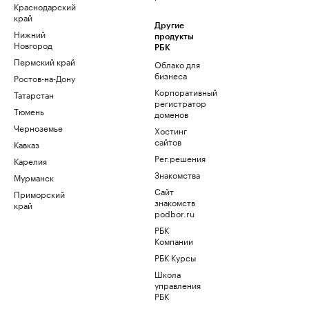
Краснодарский
край
Другие
Нижний
продукты
Новгород
РБК
Пермский край
Облако для
бизнеса
Ростов-на-Дону
Корпоративный
Татарстан
регистратор
Тюмень
доменов
Черноземье
Хостинг
сайтов
Кавказ
Рег.решения
Карелия
Знакомства
Мурманск
Сайт
Приморский
знакомств
край
podbor.ru
РБК
Компании
РБК Курсы
Школа
управления
РБК