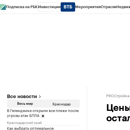
Подписка на РБК
Инвестиции
Мероприятия
Отрасли
Недви
РБК Курсы
РБК Life
Тренды
Визионеры
Национальные проекты
Горо
Газета
Спецпроекты СПб
Конференции СПб
Спецпроекты
Проверк
PROСтройка
Все новости
Краснодар
Весь мир
Цены
В Геленджике открыли все пляжи после
угрозы атак БПЛА
оста
Краснодарский край
Как выбрать оптимальное