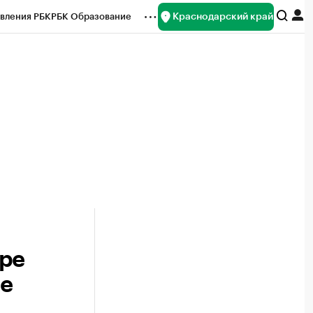
Краснодарский край
вления РБК
РБК Образование
редитные рейтинги
Франшизы
нсы
Рынок наличной валюты
аре
ае