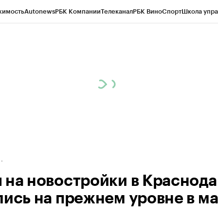
жимость
Autonews
РБК Компании
Телеканал
РБК Вино
Спорт
Школа упра
д
Стиль
Крипто
РБК Бизнес-среда
Дискуссионный клуб
Исследования
К
а контрагентов
Политика
Экономика
Бизнес
Технологии и медиа
Фина
 на новостройки в Краснод
лись на прежнем уровне в м