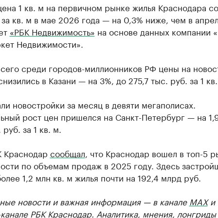
ена 1 кв. м на первичном рынке жилья Краснодара с
. за кв. м в мае 2026 года — на 0,3% ниже, чем в апре
ет
«РБК Недвижимость»
на основе данных компании 
кет Недвижимости».
всего среди городов-миллионников РФ цены на новос
низились в Казани — на 3%, до 275,7 тыс. руб. за 1 кв.
и новостройки за месяц в девяти мегаполисах.
ный рост цен пришелся на Санкт-Петербург — на 1,
 руб. за 1 кв. м.
К Краснодар
сообщал
, что Краснодар вошел в топ-5 
ости по объемам продаж в 2025 году. Здесь застрой
олее 1,2 млн кв. м жилья почти на 192,4 млрд руб.
ные новости и важная информация — в канале
MAX
и
-канале РБК Краснодар
. Аналитика, мнения, лонгриды