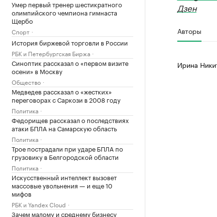
Умер первый тренер шестикратного
Дзен
олимпийского чемпиона гимнаста
Щербо
Авторы
Спорт
История биржевой торговли в России
РБК и Петербургская Биржа
Синоптик рассказал о «первом визите
Ирина Ники
осени» в Москву
Общество
Медведев рассказал о «жестких»
переговорах с Саркози в 2008 году
Политика
Федорищев рассказал о последствиях
атаки БПЛА на Самарскую область
Политика
Трое пострадали при ударе БПЛА по
грузовику в Белгородской области
Политика
Искусственный интеллект вызовет
массовые увольнения — и еще 10
мифов
РБК и Yandex Cloud
Зачем малому и среднему бизнесу