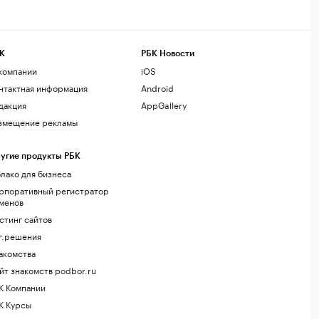
К
РБК Новости
компании
iOS
нтактная информация
Android
дакция
AppGallery
змещение рекламы
угие продукты РБК
лако для бизнеса
рпоративный регистратор
менов
стинг сайтов
г.решения
акомства
йт знакомств podbor.ru
К Компании
К Курсы