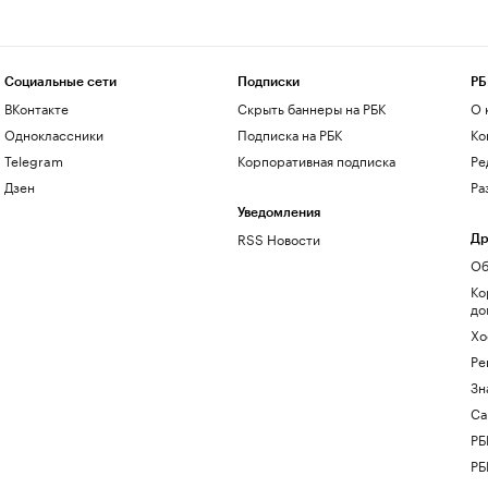
Социальные сети
Подписки
РБ
ВКонтакте
Скрыть баннеры на РБК
О 
Одноклассники
Подписка на РБК
Ко
Telegram
Корпоративная подписка
Ре
Дзен
Ра
Уведомления
RSS Новости
Др
Об
Ко
до
Хо
Ре
Зн
Са
РБ
РБ