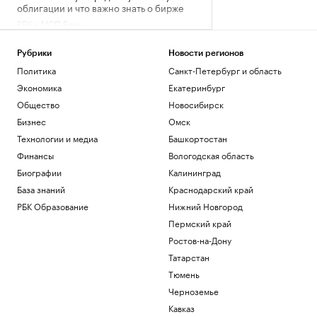
облигации и что важно знать о бирже
РБК и МСП Банк
На Запорожской АЭС объяснили
причину отключения внешнего
Рубрики
Новости регионов
электропитания
Политика
Санкт-Петербург и область
Политика
Экономика
Екатеринбург
Число пострадавших при атаке БПЛА
на Ильский НПЗ выросло до шести
Общество
Новосибирск
Политика
Бизнес
Омск
Плющенко назвал радостью
Технологии и медиа
Башкортостан
возвращение Валиевой и Трусовой на
Финансы
Вологодская область
турниры ISU
Биографии
Калининград
Спорт
Жизнь с видом на пруд или реку:
База знаний
Краснодарский край
подборка жилья у набережных и
РБК Образование
Нижний Новгород
пляжей
Пермский край
РБК и ПИК Серия плюс
Ростов-на-Дону
Загрузить еще
Татарстан
Тюмень
Черноземье
Кавказ