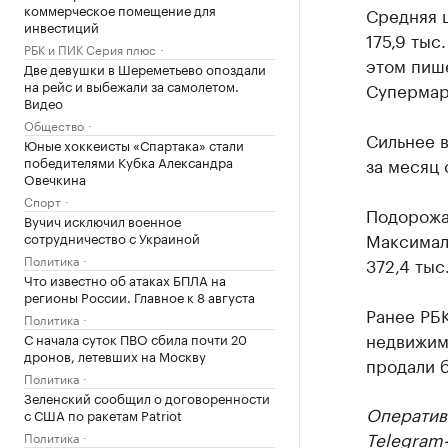
коммерческое помещение для
Средняя ц
инвестиций
175,9 тыс
РБК и ПИК Серия плюс
этом пиш
Две девушки в Шереметьево опоздали
на рейс и выбежали за самолетом.
Супермар
Видео
Общество
Сильнее 
Юные хоккеисты «Спартака» стали
победителями Кубка Александра
за месяц с
Овечкина
Спорт
Подорожал
Вучич исключил военное
Максималь
сотрудничество с Украиной
Политика
372,4 тыс.
Что известно об атаках БПЛА на
регионы России. Главное к 8 августа
Ранее РБ
Политика
недвижим
С начала суток ПВО сбила почти 20
дронов, летевших на Москву
продали б
Политика
Зеленский сообщил о договоренности
Оператив
с США по ракетам Patriot
Telegram
Политика