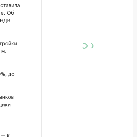
оставила
ле. Об
«НДВ
тройки
 м.
9%, до
рынков
щики
 — в