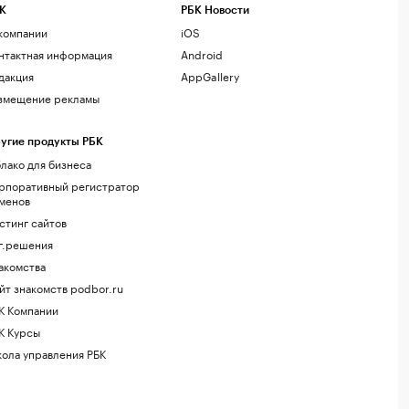
К
РБК Новости
компании
iOS
нтактная информация
Android
дакция
AppGallery
змещение рекламы
угие продукты РБК
лако для бизнеса
рпоративный регистратор
менов
стинг сайтов
г.решения
акомства
йт знакомств podbor.ru
К Компании
К Курсы
ола управления РБК