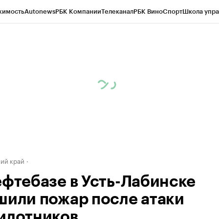
жимость
Autonews
РБК Компании
Телеканал
РБК Вино
Спорт
Школа упра
д
Стиль
Крипто
РБК Бизнес-среда
Дискуссионный клуб
Исследования
К
а контрагентов
Политика
Экономика
Бизнес
Технологии и медиа
Фина
ий край
ефтебазе в Усть-Лабинске
шили пожар после атаки
илотников