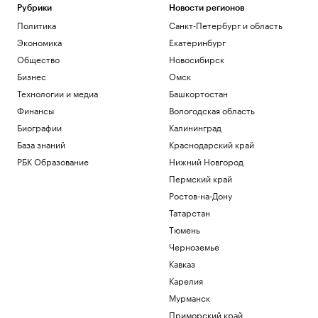
как все устроено на практике
Рубрики
Новости регионов
РБК и Yandex Cloud
Политика
Санкт-Петербург и область
СК возбудил дело о теракте после
Экономика
Екатеринбург
атаки ВСУ на Белгород
Общество
Новосибирск
Политика
Бизнес
Омск
С прокрастинацией меньше
зарабатывают и чаще болеют. Можно ли
Технологии и медиа
Башкортостан
ее победить
Финансы
Вологодская область
Подписка на РБК
Биографии
Калининград
На западе Словакии объявили режим
База знаний
Краснодарский край
ЧС из-за пожара на военном полигоне
Общество
РБК Образование
Нижний Новгород
В разные корзины: как сберечь
Пермский край
накопления в период турбулентности
Ростов-на-Дону
РБК и Сбер
Татарстан
Загрузить еще
Тюмень
Черноземье
Кавказ
Карелия
Мурманск
Приморский край