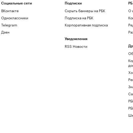
Социальные сети
Подписки
РБ
ВКонтакте
Скрыть баннеры на РБК
О 
Одноклассники
Подписка на РБК
Ко
Telegram
Корпоративная подписка
Ре
Дзен
Ра
Уведомления
RSS Новости
Др
Об
Ко
до
Хо
Ре
Зн
Са
РБ
РБ
Шк