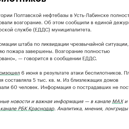
тории Полтавской нефтебазы в Усть-Лабинске полнос
овали возгорание. Об этом сообщили в единой дежур
рской службе (ЕДДС) муниципалитета.
рмации штаба по ликвидации чрезвычайной ситуации,
ию пожара завершены. Возгорание полностью
овано», — говорится в сообщении ЕДДС.
оизошел
6 июня в результате атаки беспилотников. П
я составляла 5 тыс. кв. м. Из близлежащих домов
вали 60 человек. Информация о пострадавших не пос
ные новости и важная информация — в канале
MAX
и
-канале РБК Краснодар
. Аналитика, мнения, лонгриды