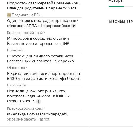
Подросток стал жертвой мошенников.
План для родителей в первые 24 часа
Подписка на РБК
Один человек пострадал при падении
Мариам Там
обломков БПЛА в Новороссийске
Краснодарский край
Минобороны сообщило о взятии
Васютинского и Торецкого в ДНР
Политика
В Сеуте оценили число оставшихся
нелегальных мигрантов из Марокко
Общество
В Британии изменили энергопроект на
£430 млн из-за «могилы» эльфа Добби
Экономика
Новые лица южного рынка: кто
покупает недвижимость в ЮФО и
СКФО в 2026 г.
Краснодарский край
Финляндия отказалась передать
Украине ракеты Patriot
Политика
11 мифов об ИИ в промышленности — и