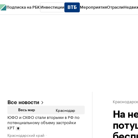
Подписка на РБК
Инвестиции
Мероприятия
Отрасли
Недви
РБК Курсы
РБК Life
Тренды
Визионеры
Национальные проекты
Горо
Газета
Спецпроекты СПб
Конференции СПб
Спецпроекты
Проверк
Краснодарск
Все новости
Краснодар
Весь мир
На н
ЮФО и СКФО стали вторыми в РФ по
потенциальному объему застройки
поту
КРТ
Краснодарский край
бесп