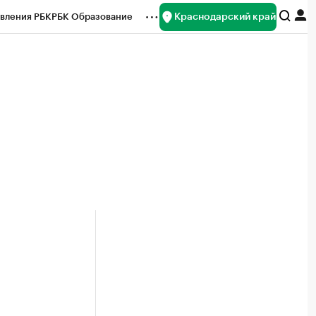
Краснодарский край
вления РБК
РБК Образование
редитные рейтинги
Франшизы
нсы
Рынок наличной валюты