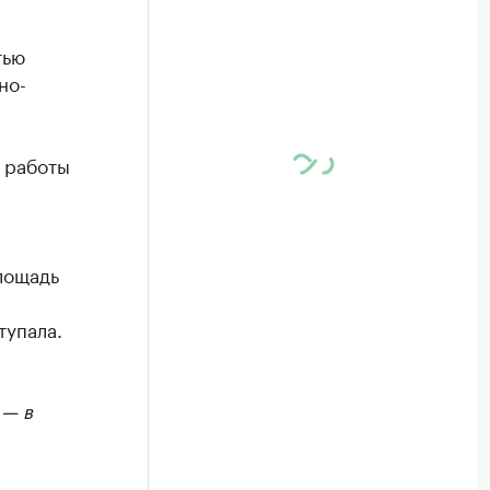
тью
но-
 работы
лощадь
тупала.
 — в