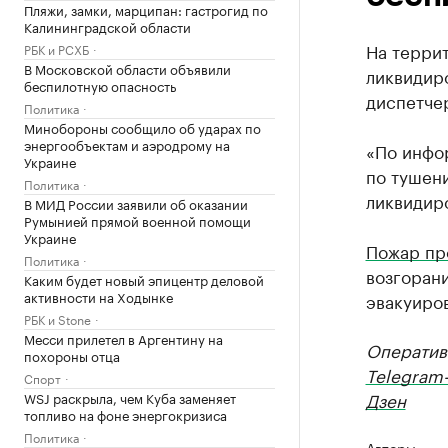
Пляжи, замки, марципан: гастрогид по
Калининградской области
На терри
РБК и РСХБ
В Московской области объявили
ликвидир
беспилотную опасность
диспетче
Политика
Минобороны сообщило об ударах по
энергообъектам и аэродрому на
«По инфо
Украине
по тушен
Политика
ликвидир
В МИД России заявили об оказании
Румынией прямой военной помощи
Украине
Пожар пр
Политика
возгорани
Каким будет новый эпицентр деловой
активности на Ходынке
эвакуиро
РБК и Stone
Месси прилетел в Аргентину на
Оператив
похороны отца
Telegram
Спорт
Дзен
WSJ раскрыла, чем Куба заменяет
топливо на фоне энергокризиса
Политика
Авторы