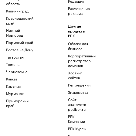
Редакция
область
Размещение
Калининград
рекламы
Краснодарский
край
Другие
Нижний
продукты
Новгород
РБК
Пермский край
Облако для
бизнеса
Ростов-на-Дону
Корпоративный
Татарстан
регистратор
Тюмень
доменов
Черноземье
Хостинг
сайтов
Кавказ
Рег.решения
Карелия
Знакомства
Мурманск
Сайт
Приморский
знакомств
край
podbor.ru
РБК
Компании
РБК Курсы
Школа