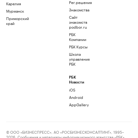
Рег.решения
Карелия
Знакомства
Мурманск
Сайт
Приморский
знакомств
край
podbor.ru
РБК
Компании
РБК Курсы
Школа
управления
РБК
РБК
Новости
iOS
Android
AppGallery
© ООО «БИЗНЕСПРЕСС», АО «РОСБИЗНЕСКОНСАЛТИНГ», 1995–
2026. Сообщения и материалы информационного агентства «РБК»