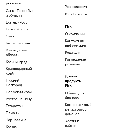
регионов
Уведомления
Санкт-Петербург
RSS Новости
и область
Екатеринбург
РБК
Новосибирск
О компании
Омск
Контактная
Башкортостан
информация
Вологодская
Редакция
область
Размещение
Калининград
рекламы
Краснодарский
край
Другие
Нижний
продукты
Новгород
РБК
Пермский край
Облако для
бизнеса
Ростов-на-Дону
Корпоративный
Татарстан
регистратор
Тюмень
доменов
Черноземье
Хостинг
сайтов
Кавказ