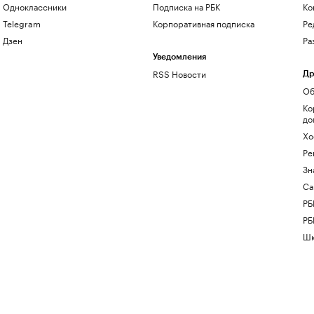
Одноклассники
Подписка на РБК
Ко
Telegram
Корпоративная подписка
Ре
Дзен
Ра
Уведомления
RSS Новости
Др
Об
Ко
до
Хо
Ре
Зн
Са
РБ
РБ
Шк