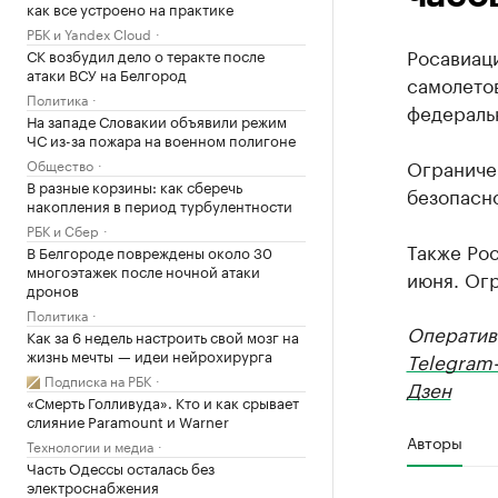
как все устроено на практике
РБК и Yandex Cloud
Росавиац
СК возбудил дело о теракте после
атаки ВСУ на Белгород
самолето
Политика
федеральн
На западе Словакии объявили режим
ЧС из-за пожара на военном полигоне
Огранич
Общество
В разные корзины: как сберечь
безопасно
накопления в период турбулентности
РБК и Сбер
Также Ро
В Белгороде повреждены около 30
многоэтажек после ночной атаки
июня. Ог
дронов
Политика
Оператив
Как за 6 недель настроить свой мозг на
жизнь мечты — идеи нейрохирурга
Telegram
Подписка на РБК
Дзен
«Смерть Голливуда». Кто и как срывает
слияние Paramount и Warner
Авторы
Технологии и медиа
Часть Одессы осталась без
электроснабжения