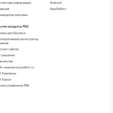
нтактная информация
Android
дакция
AppGallery
змещение рекламы
угие продукты РБК
лако для бизнеса
рпоративный регистратор
менов
стинг сайтов
г.решения
акомства
йт знакомств podbor.ru
К Компании
К Курсы
ола управления РБК