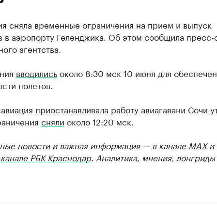
ия сняла временные ограничения на прием и выпуск
в в аэропорту Геленджика. Об этом сообщила пресс-
ого агентства.
ения
вводились
около 8:30 мск 10 июня для обеспече
сти полетов.
савиация
приостанавливала
работу авиагавани Сочи у
раничения
сняли
около 12:20 мск.
ные новости и важная информация — в канале
MAX
и
-канале РБК Краснодар
. Аналитика, мнения, лонгриды