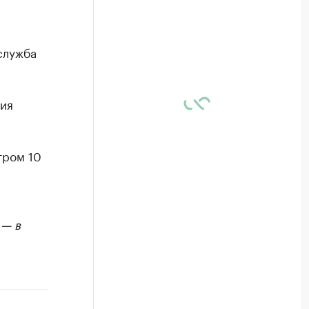
служба
ния
тром 10
 — в