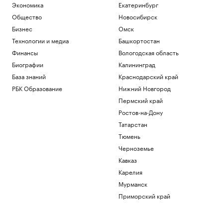
89
Экономика
Екатеринбург
Политика
Общество
Новосибирск
Хуситы атаковали беспилотником НПЗ
Бизнес
Омск
Aramco в Джизане
Технологии и медиа
Башкортостан
Общество
Финансы
Вологодская область
КРТ по-кавказски: Минстрой РФ
Биографии
Калининград
отметил взрывной рост
градпотенциала СКФО
База знаний
Краснодарский край
Краснодарский край
РБК Образование
Нижний Новгород
Как внуки влияют на здоровье бабушек
Пермский край
и дедушек
Ростов-на-Дону
Общество
«Последняя капля»: о чем говорят
Татарстан
внезапные вспышки гнева
Тюмень
Подписка на РБК
Черноземье
Кавказ
Загрузить еще
Карелия
Мурманск
Приморский край