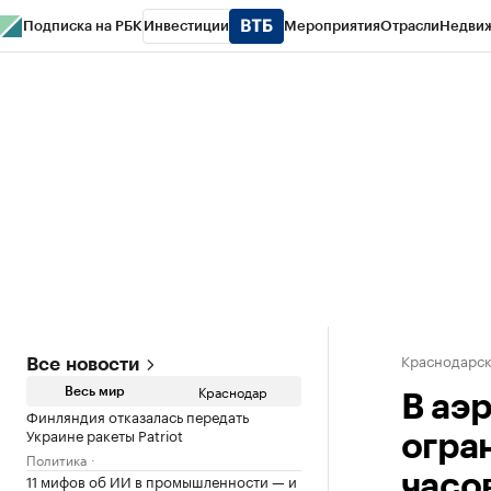
Подписка на РБК
Инвестиции
Мероприятия
Отрасли
Недви
РБК Курсы
РБК Life
Тренды
Визионеры
Национальные проекты
Горо
Газета
Спецпроекты СПб
Конференции СПб
Спецпроекты
Проверк
Краснодарск
Все новости
Краснодар
Весь мир
В аэ
Финляндия отказалась передать
Украине ракеты Patriot
огра
Политика
11 мифов об ИИ в промышленности — и
часо