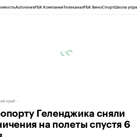
жимость
Autonews
РБК Компании
Телеканал
РБК Вино
Спорт
Школа упра
д
Стиль
Крипто
РБК Бизнес-среда
Дискуссионный клуб
Исследования
К
а контрагентов
Политика
Экономика
Бизнес
Технологии и медиа
Фина
ий край
ропорту Геленджика сняли
ничения на полеты спустя 6
в