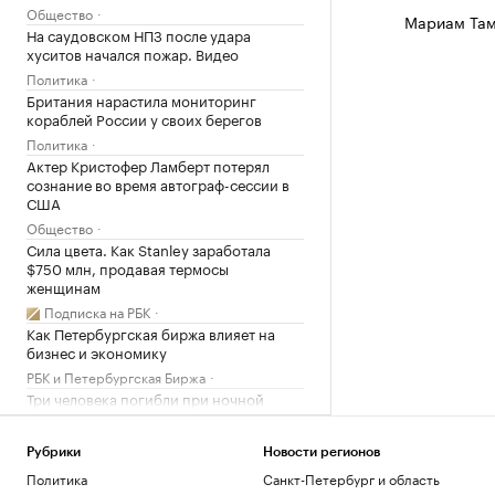
Общество
Мариам Там
На саудовском НПЗ после удара
хуситов начался пожар. Видео
Политика
Британия нарастила мониторинг
кораблей России у своих берегов
Политика
Актер Кристофер Ламберт потерял
сознание во время автограф-сессии в
США
Общество
Сила цвета. Как Stanley заработала
$750 млн, продавая термосы
женщинам
Подписка на РБК
Как Петербургская биржа влияет на
бизнес и экономику
РБК и Петербургская Биржа
Три человека погибли при ночной
атаке на Белгород
Политика
Рубрики
Новости регионов
Число погибших в ходе протестов в
Политика
Санкт-Петербург и область
пакистанской зоне Кашмира достигло