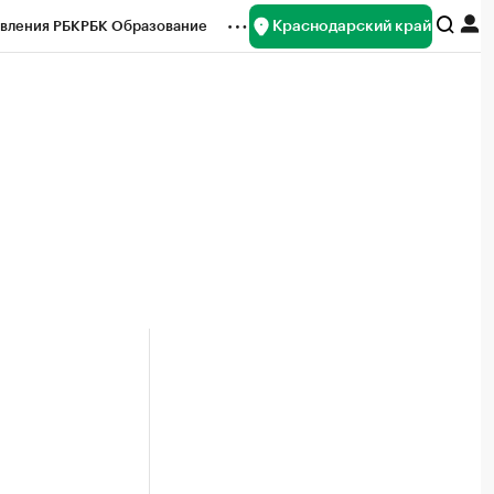
Краснодарский край
вления РБК
РБК Образование
редитные рейтинги
Франшизы
нсы
Рынок наличной валюты