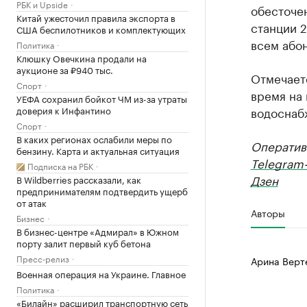
РБК и Upside
обесточе
Китай ужесточил правила экспорта в
станции 2
США беспилотников и комплектующих
всем або
Политика
Клюшку Овечкина продали на
аукционе за ₽940 тыс.
Отмечает
Спорт
время на 
УЕФА сохранил бойкот ЧМ из-за утраты
доверия к Инфантино
водоснаб
Спорт
В каких регионах ослабили меры по
Оператив
бензину. Карта и актуальная ситуация
Telegram
Подписка на РБК
Дзен
В Wildberries рассказали, как
предпринимателям подтвердить ущерб
от атак
Авторы
Бизнес
В бизнес-центре «Адмирал» в Южном
порту залит первый куб бетона
Пресс-релиз
Арина Верт
Военная операция на Украине. Главное
Политика
«Билайн» расширил транспортную сеть