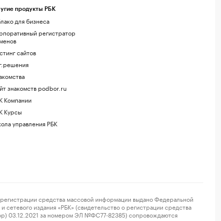
угие продукты РБК
лако для бизнеса
рпоративный регистратор
менов
стинг сайтов
г.решения
акомства
йт знакомств podbor.ru
К Компании
К Курсы
ола управления РБК
регистрации средства массовой информации выдано Федеральной
и сетевого издания «РБК» (свидетельство о регистрации средства
ор) 03.12.2021 за номером ЭЛ №ФС77-82385) сопровождаются