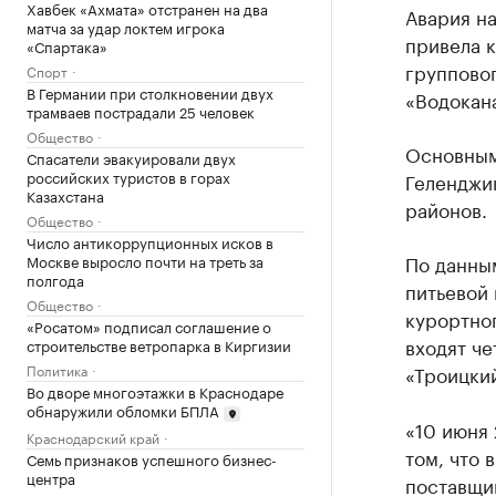
Хавбек «Ахмата» отстранен на два
Авария н
матча за удар локтем игрока
привела 
«Спартака»
группово
Спорт
В Германии при столкновении двух
«Водокана
трамваев пострадали 25 человек
Общество
Основным
Спасатели эвакуировали двух
российских туристов в горах
Геленджи
Казахстана
районов.
Общество
Число антикоррупционных исков в
По данны
Москве выросло почти на треть за
полгода
питьевой 
Общество
курортног
«Росатом» подписал соглашение о
входят ч
строительстве ветропарка в Киргизии
Политика
«Троицки
Во дворе многоэтажки в Краснодаре
обнаружили обломки БПЛА
«10 июня 
Краснодарский край
том, что 
Семь признаков успешного бизнес-
центра
поставщи