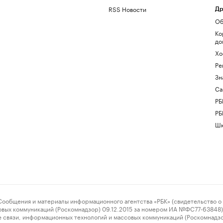
RSS Новости
Др
Об
Ко
до
Хо
Ре
Зн
Са
РБ
РБ
Шк
ения и материалы информационного агентства «РБК» (свидетельство о 
овых коммуникаций (Роскомнадзор) 09.12.2015 за номером ИА №ФС77-63848) 
 связи, информационных технологий и массовых коммуникаций (Роскомнадз