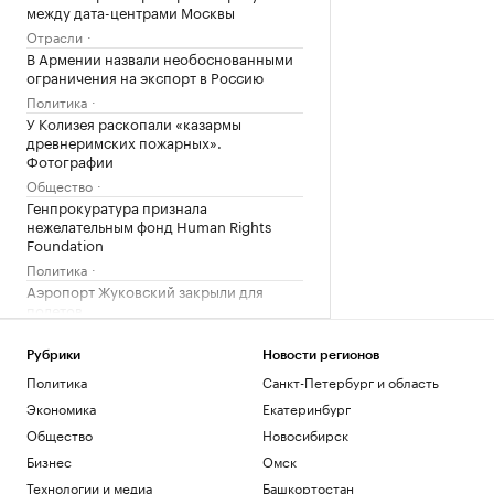
между дата-центрами Москвы
Отрасли
В Армении назвали необоснованными
ограничения на экспорт в Россию
Политика
У Колизея раскопали «казармы
древнеримских пожарных».
Фотографии
Общество
Генпрокуратура признала
нежелательным фонд Human Rights
Foundation
Политика
Аэропорт Жуковский закрыли для
полетов
Политика
Рубрики
Новости регионов
Загрузить еще
Политика
Санкт-Петербург и область
Экономика
Екатеринбург
Общество
Новосибирск
Бизнес
Омск
Технологии и медиа
Башкортостан