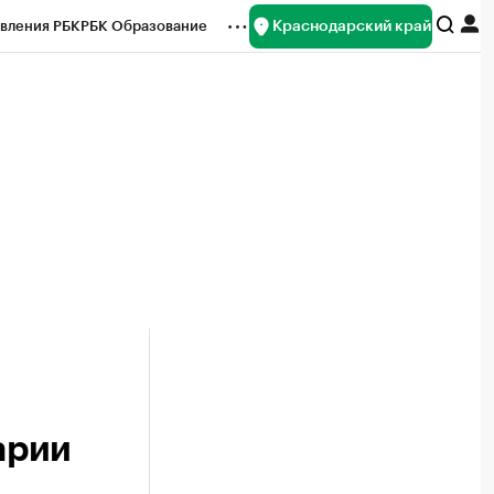
Краснодарский край
вления РБК
РБК Образование
редитные рейтинги
Франшизы
нсы
Рынок наличной валюты
арии