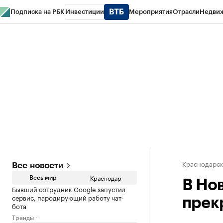
Подписка на РБК
Инвестиции
Мероприятия
Отрасли
Недви
РБК Курсы
РБК Life
Тренды
Визионеры
Национальные проекты
Горо
Газета
Спецпроекты СПб
Конференции СПб
Спецпроекты
Проверк
Краснодарск
Все новости
Краснодар
Весь мир
В Но
Бывший сотрудник Google запустил
сервис, пародирующий работу чат-
прек
бота
Тренды