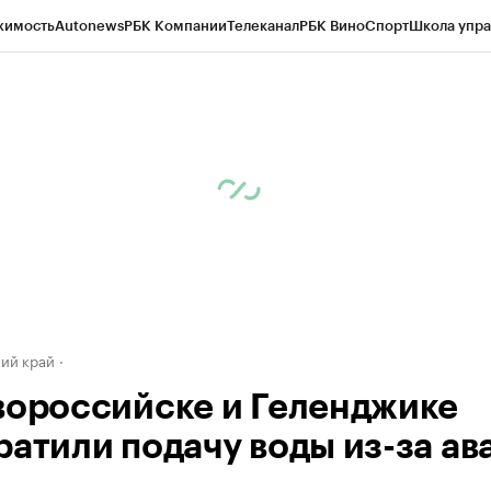
жимость
Autonews
РБК Компании
Телеканал
РБК Вино
Спорт
Школа упра
д
Стиль
Крипто
РБК Бизнес-среда
Дискуссионный клуб
Исследования
К
а контрагентов
Политика
Экономика
Бизнес
Технологии и медиа
Фина
ий край
вороссийске и Геленджике
ратили подачу воды из-за ав