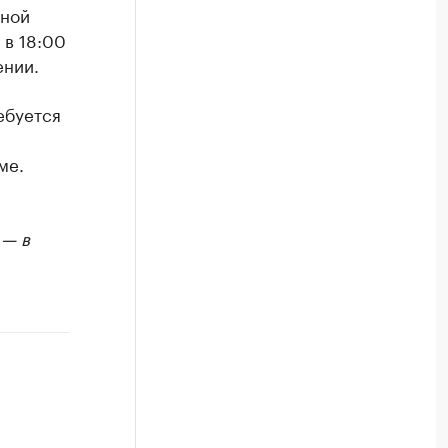
сной
 в 18:00
ении.
ебуется
ме.
 — в