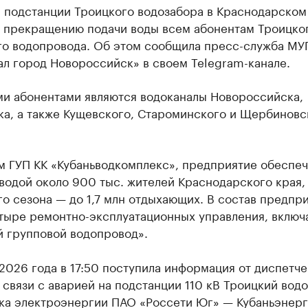
а подстанции Троицкого водозабора в Краснодарском
к прекращению подачи воды всем абонентам Троицко
го водопровода. Об этом сообщила пресс-служба МУ
л город Новороссийск» в своем Telegram-канале.
и абонентами являются водоканалы Новороссийска,
ка, а также Кущевского, Староминского и Щербиновс
м ГУП КК «Кубаньводкомплекс», предприятие обеспеч
водой около 900 тыс. жителей Краснодарского края, 
о сезона — до 1,7 млн отдыхающих. В состав предпр
етыре ремонтно-эксплуатационных управления, включ
й групповой водопровод».
2026 года в 17:50 поступила информация от диспетче
в связи с аварией на подстанции 110 кВ Троицкий вод
ка электроэнергии ПАО «Россети Юг» — Кубаньэнерг