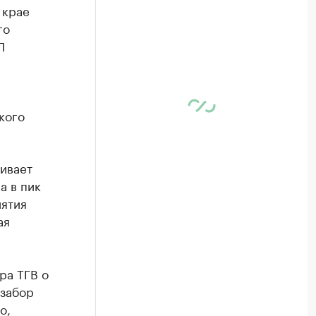
 крае
го
П
кого
ивает
а в пик
иятия
ая
ра ТГВ о
озабор
о,