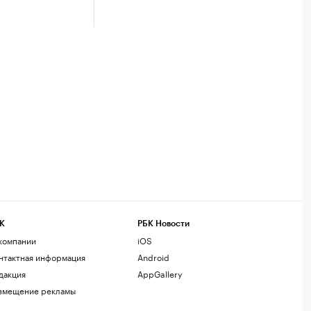
К
РБК Новости
компании
iOS
нтактная информация
Android
дакция
AppGallery
змещение рекламы