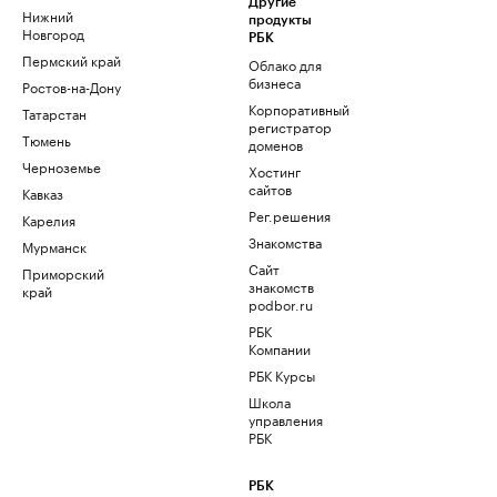
Другие
Нижний
продукты
Новгород
РБК
Пермский край
Облако для
бизнеса
Ростов-на-Дону
Корпоративный
Татарстан
регистратор
Тюмень
доменов
Черноземье
Хостинг
сайтов
Кавказ
Рег.решения
Карелия
Знакомства
Мурманск
Сайт
Приморский
знакомств
край
podbor.ru
РБК
Компании
РБК Курсы
Школа
управления
РБК
РБК