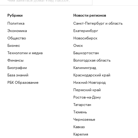
эволюция и мифы Петербурга
Стиль
Рубрики
Новости регионов
Банки из топ-10 повысили ставки по
Политика
Санкт-Петербург и область
вкладам после заседания ЦБ
Инвестиции
Экономика
Екатеринбург
США выделят $1 млрд на поддержку
Общество
Новосибирск
нового президента Колумбии
Бизнес
Омск
Политика
Технологии и медиа
Башкортостан
Колумбия присоединится к
созданному США альянсу «Щит
Финансы
Вологодская область
Америк»
Биографии
Калининград
Политика
База знаний
Краснодарский край
РБК Образование
Нижний Новгород
Загрузить еще
Пермский край
Ростов-на-Дону
Татарстан
Тюмень
Черноземье
Кавказ
Карелия