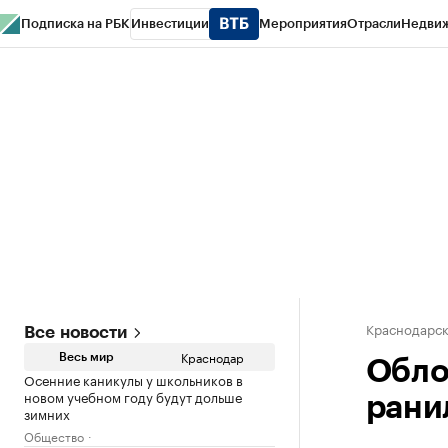
Подписка на РБК
Инвестиции
Мероприятия
Отрасли
Недви
РБК Курсы
РБК Life
Тренды
Визионеры
Национальные проекты
Горо
Газета
Спецпроекты СПб
Конференции СПб
Спецпроекты
Проверк
Краснодарск
Все новости
Краснодар
Весь мир
Обло
Осенние каникулы у школьников в
новом учебном году будут дольше
рани
зимних
Общество