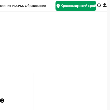
Краснодарский край
вления РБК
РБК Образование
редитные рейтинги
Франшизы
нсы
Рынок наличной валюты
ре