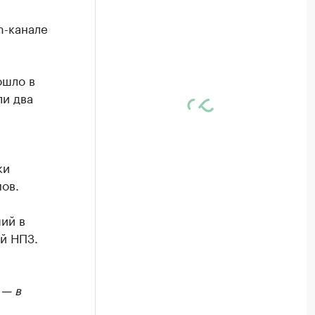
m-канале
ошло в
ли два
ки
ов.
ий в
й НПЗ.
 — в