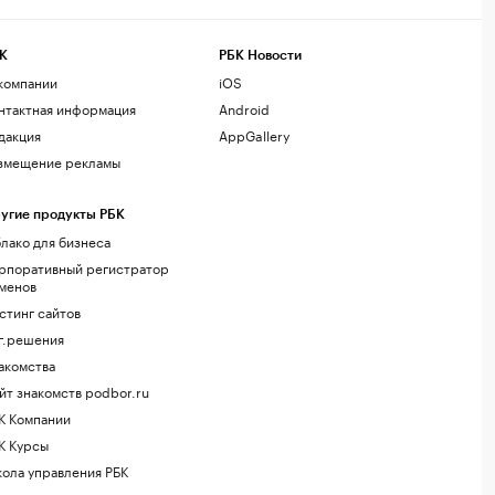
К
РБК Новости
компании
iOS
нтактная информация
Android
дакция
AppGallery
змещение рекламы
угие продукты РБК
лако для бизнеса
рпоративный регистратор
менов
стинг сайтов
г.решения
акомства
йт знакомств podbor.ru
К Компании
К Курсы
ола управления РБК