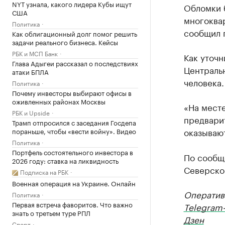
NYT узнала, какого лидера Кубы ищут
Обломки 
США
многоква
Политика
сообщил 
Как облигационный долг помог решить
задачи реального бизнеса. Кейсы
РБК и МСП Банк
Как уточ
Глава Адыгеи рассказал о последствиях
Центральн
атаки БПЛА
человека.
Политика
Почему инвесторы выбирают офисы в
оживленных районах Москвы
«На мест
РБК и Upside
предвари
Трамп отпросился с заседания Госдепа
оказываю
пораньше, чтобы «вести войну». Видео
Политика
Портфель состоятельного инвестора в
По сообщ
2026 году: ставка на ликвидность
Северско
Подписка на РБК
Военная операция на Украине. Онлайн
Оператив
Политика
Первая встреча фаворитов. Что важно
Telegram
знать о третьем туре РПЛ
Дзен
Спорт