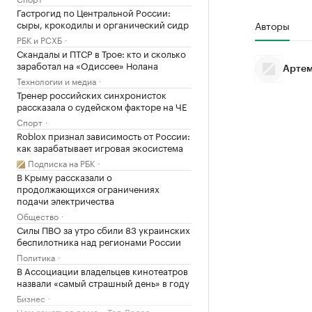
Гастрогид по Центральной России:
сыры, крокодилы и органический сидр
Авторы
РБК и РСХБ
Скандалы и ПТСР в Трое: кто и сколько
заработал на «Одиссее» Нолана
Артем
Технологии и медиа
Тренер российских синхронисток
рассказала о судейском факторе на ЧЕ
Спорт
Roblox признал зависимость от России:
как зарабатывает игровая экосистема
Подписка на РБК
В Крыму рассказали о
продолжающихся ограничениях
подачи электричества
Общество
Силы ПВО за утро сбили 83 украинских
беспилотника над регионами России
Политика
В Ассоциации владельцев кинотеатров
назвали «самый страшный день» в году
Бизнес
Чем заняться дома: «Тед Лассо»,