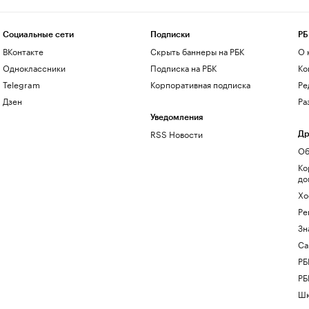
Социальные сети
Подписки
РБ
ВКонтакте
Скрыть баннеры на РБК
О 
Одноклассники
Подписка на РБК
Ко
Telegram
Корпоративная подписка
Ре
Дзен
Ра
Уведомления
RSS Новости
Др
Об
Ко
до
Хо
Ре
Зн
Са
РБ
РБ
Шк