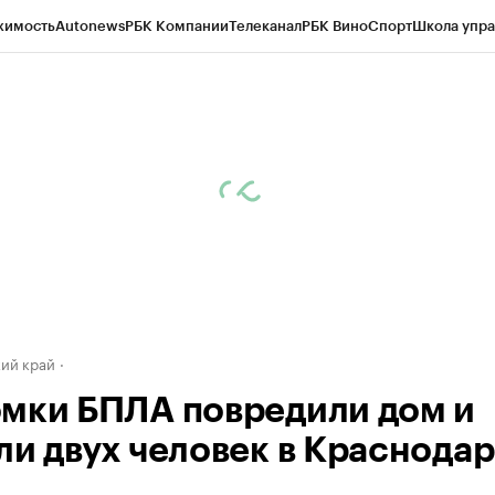
жимость
Autonews
РБК Компании
Телеканал
РБК Вино
Спорт
Школа упра
д
Стиль
Крипто
РБК Бизнес-среда
Дискуссионный клуб
Исследования
К
а контрагентов
Политика
Экономика
Бизнес
Технологии и медиа
Фина
ий край
мки БПЛА повредили дом и
ли двух человек в Краснода