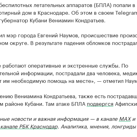
беспилотных летательных аппаратов (БПЛА) попали в
ртирный дом в Краснодаре. Об этом в своем Telegra
губернатор Кубани Вениамин Кондратьев.
нил мэр города Евгений Наумов, происшествие произ
ом округе. В результате падения обломков пострада
е работают оперативные и экстренные службы. По
тельной информации, пострадали два человека, меди
т им необходимую помощь на месте», — отметил Наум
ению Вениамина Кондратьева, также есть пострадавш
м районе Кубани. Там атаке БПЛА
подвергся
Афипски
ные новости и важная информация — в канале
MAX
и
-канале РБК Краснодар
. Аналитика, мнения, лонгриды