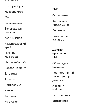
Екатеринбург
РБК
Новосибирск
О компании
Омск
Контактная
Башкортостан
информация
Вологодская
Редакция
область
Размещение
Калининград
рекламы
Краснодарский
край
Другие
Нижний
продукты
Новгород
РБК
Пермский край
Облако для
бизнеса
Ростов-на-Дону
Корпоративный
Татарстан
регистратор
Тюмень
доменов
Черноземье
Хостинг
сайтов
Кавказ
Рег.решения
Карелия
Знакомства
Мурманск