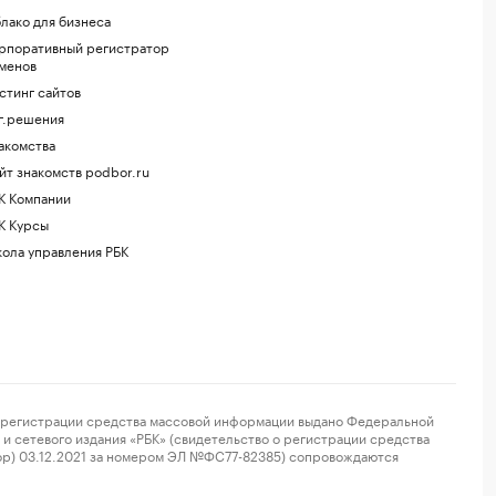
лако для бизнеса
рпоративный регистратор
менов
стинг сайтов
г.решения
акомства
йт знакомств podbor.ru
К Компании
К Курсы
ола управления РБК
регистрации средства массовой информации выдано Федеральной
и сетевого издания «РБК» (свидетельство о регистрации средства
ор) 03.12.2021 за номером ЭЛ №ФС77-82385) сопровождаются