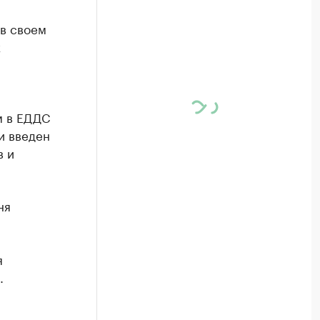
 в своем
х
м в ЕДДС
и введен
в и
ня
я
.