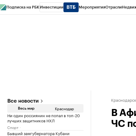
Подписка на РБК
Инвестиции
Мероприятия
Отрасли
Недви
РБК Курсы
РБК Life
Тренды
Визионеры
Национальные проекты
Горо
Газета
Спецпроекты СПб
Конференции СПб
Спецпроекты
Проверк
Краснодарск
Все новости
Краснодар
Весь мир
В Аф
Ни один россиянин не попал в топ-20
лучших защитников НХЛ
ЧС п
Спорт
Бывший замгубернатора Кубани