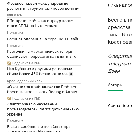
Фрадков назвал международные
ликвидир
расчеты инструментом «новой войны»
Финансы
Всего в п
В Татарстане объявили траур после
атаки БПЛА на Нижнекамск
средств
Политика
типа. В т
Военная операция на Украине. Онлайн
Краснодар
Политика
Карточки на маркетплейсах теперь
Оператив
оценивают нейросети: как выйти в топ
Telegram
Подписка на РБК
Над Кубанью и другими регионами
Дзен
сбили более 450 беспилотников
Краснодарский край
Авторы
«Охотник за прибылью»: как Embraer
бросила вызов власти Boeing и Airbus
Подписка на РБК
Atlantic узнал о нежелании
Арина Верт
производителей Patriot дать лицензию
Украине
Политика
Власти сообщили о погибших при
атаке дронов на Нижнекамск