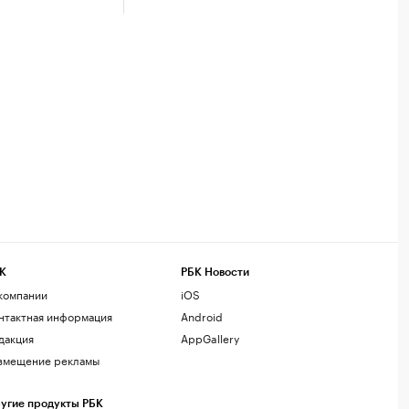
К
РБК Новости
компании
iOS
нтактная информация
Android
дакция
AppGallery
змещение рекламы
угие продукты РБК