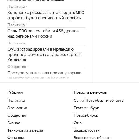
Политика
Кононенко рассказал, что сводить МКС
с орбиты будет специальный корабль
Политика
Силы ПВО за ночь сбили 456 дронов
над регионами России
Политика
ОАЭ экстрадировали в Ирландию
предполагаемого главу наркокартеля
Кинахана
Общество
Прокуратура назвала причину взрыва
на месторождении на Камчатке
Общество
Рубрики
Новости регионов
Загрузить еще
Политика
Санкт-Петербург и область
Экономика
Екатеринбург
Общество
Новосибирск
Бизнес
Омск
Технологии и медиа
Башкортостан
Финансы
Вологодская область