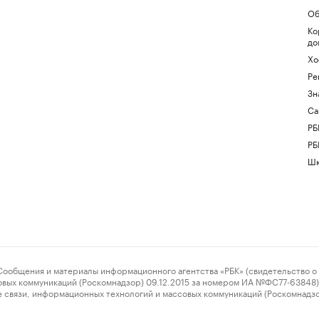
Об
Ко
до
Хо
Ре
Зн
Са
РБ
РБ
Шк
ения и материалы информационного агентства «РБК» (свидетельство о 
овых коммуникаций (Роскомнадзор) 09.12.2015 за номером ИА №ФС77-63848) 
 связи, информационных технологий и массовых коммуникаций (Роскомнадз