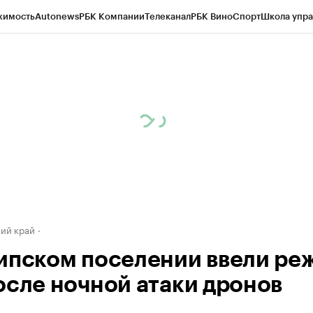
жимость
Autonews
РБК Компании
Телеканал
РБК Вино
Спорт
Школа упра
д
Стиль
Крипто
РБК Бизнес-среда
Дискуссионный клуб
Исследования
К
а контрагентов
Политика
Экономика
Бизнес
Технологии и медиа
Фина
ий край
ипском поселении ввели ре
осле ночной атаки дронов