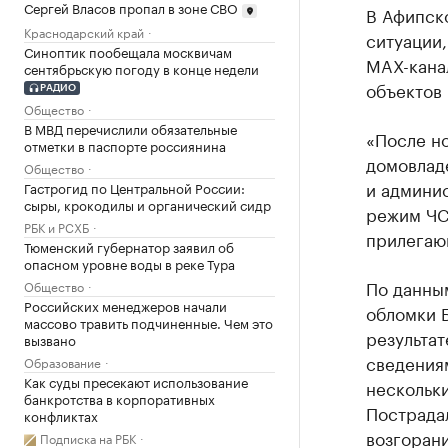
Сергей Власов пропал в зоне СВО
В Афипск
Краснодарский край
ситуации,
Синоптик пообещала москвичам
MAХ-кана
сентябрьскую погоду в конце недели
объектов 
РАДИО
Общество
В МВД перечислили обязательные
«После н
отметки в паспорте россиянина
домовлад
Общество
и админи
Гастрогид по Центральной России:
сыры, крокодилы и органический сидр
режим ЧС
РБК и РСХБ
прилегаю
Тюменский губернатор заявил об
опасном уровне воды в реке Тура
По данным
Общество
Российских менеджеров начали
обломки
массово травить подчиненные. Чем это
результа
вызвано
сведения
Образование
Как суды пресекают использование
нескольк
банкротства в корпоративных
Пострадал
конфликтах
возгоран
Подписка на РБК