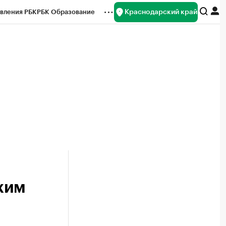
Краснодарский край
вления РБК
РБК Образование
редитные рейтинги
Франшизы
нсы
Рынок наличной валюты
жим