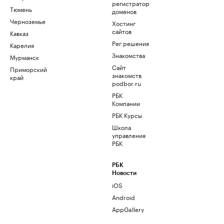
регистратор
Тюмень
доменов
Черноземье
Хостинг
сайтов
Кавказ
Рег.решения
Карелия
Знакомства
Мурманск
Сайт
Приморский
знакомств
край
podbor.ru
РБК
Компании
РБК Курсы
Школа
управления
РБК
РБК
Новости
iOS
Android
AppGallery