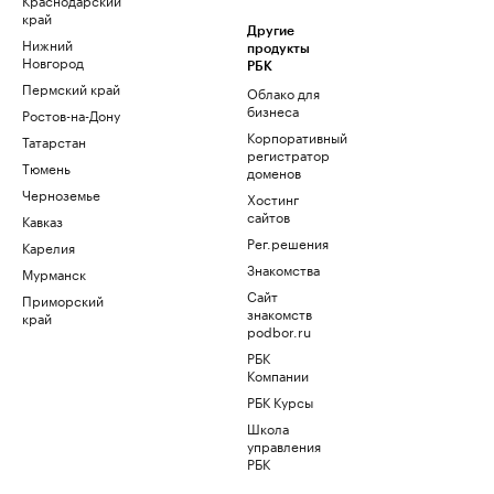
край
Другие
Нижний
продукты
Новгород
РБК
Пермский край
Облако для
бизнеса
Ростов-на-Дону
Корпоративный
Татарстан
регистратор
Тюмень
доменов
Черноземье
Хостинг
сайтов
Кавказ
Рег.решения
Карелия
Знакомства
Мурманск
Сайт
Приморский
знакомств
край
podbor.ru
РБК
Компании
РБК Курсы
Школа
управления
РБК