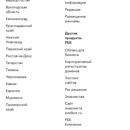
информация
Вологодская
Редакция
область
Размещение
Калининград
рекламы
Краснодарский
край
Другие
Нижний
продукты
Новгород
РБК
Пермский край
Облако для
бизнеса
Ростов-на-Дону
Корпоративный
Татарстан
регистратор
Тюмень
доменов
Черноземье
Хостинг
сайтов
Кавказ
Рег.решения
Карелия
Знакомства
Мурманск
Сайт
Приморский
знакомств
край
podbor.ru
РБК
Компании