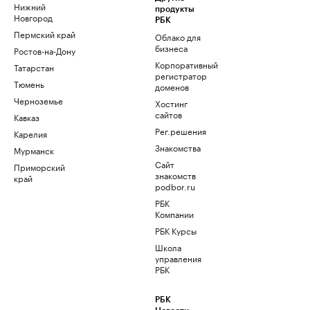
Нижний
продукты
Новгород
РБК
Пермский край
Облако для
бизнеса
Ростов-на-Дону
Корпоративный
Татарстан
регистратор
Тюмень
доменов
Черноземье
Хостинг
сайтов
Кавказ
Рег.решения
Карелия
Знакомства
Мурманск
Сайт
Приморский
знакомств
край
podbor.ru
РБК
Компании
РБК Курсы
Школа
управления
РБК
РБК