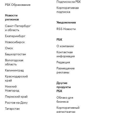
Подписка на РБК
РБК Образование
Корпоративная
подписка
Новости
регионов
Уведомления
Санкт-Петербург
RSS Новости
и область
Екатеринбург
РБК
Новосибирск
О компании
Омск
Контактная
Башкортостан
информация
Вологодская
Редакция
область
Размещение
Калининград
рекламы
Краснодарский
край
Другие
Нижний
продукты
Новгород
РБК
Пермский край
Облако для
бизнеса
Ростов-на-Дону
Корпоративный
Татарстан
регистратор