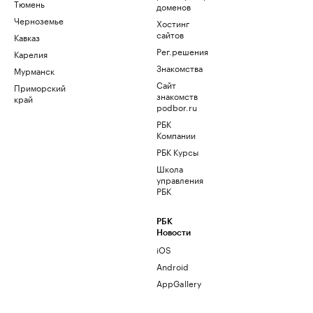
Тюмень
доменов
Черноземье
Хостинг
сайтов
Кавказ
Рег.решения
Карелия
Знакомства
Мурманск
Сайт
Приморский
знакомств
край
podbor.ru
РБК
Компании
РБК Курсы
Школа
управления
РБК
РБК
Новости
iOS
Android
AppGallery