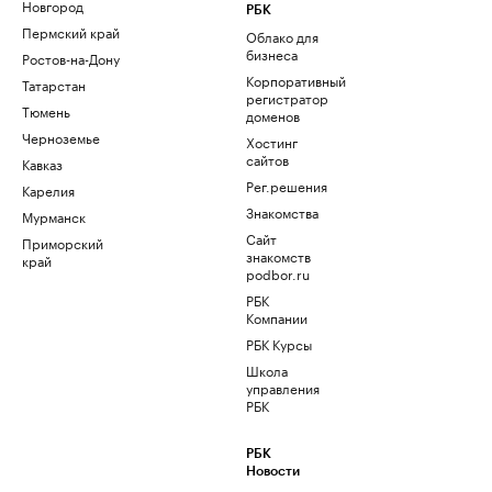
Новгород
РБК
Пермский край
Облако для
бизнеса
Ростов-на-Дону
Корпоративный
Татарстан
регистратор
Тюмень
доменов
Черноземье
Хостинг
сайтов
Кавказ
Рег.решения
Карелия
Знакомства
Мурманск
Сайт
Приморский
знакомств
край
podbor.ru
РБК
Компании
РБК Курсы
Школа
управления
РБК
РБК
Новости