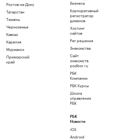
бизнеса
Ростов-на-Дону
Корпоративный
Татарстан
регистратор
Тюмень
доменов
Черноземье
Хостинг
сайтов
Кавказ
Рег.решения
Карелия
Знакомства
Мурманск
Сайт
Приморский
знакомств
край
podbor.ru
РБК
Компании
РБК Курсы
Школа
управления
РБК
РБК
Новости
iOS
Android