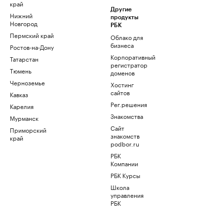
край
Другие
Нижний
продукты
Новгород
РБК
Пермский край
Облако для
бизнеса
Ростов-на-Дону
Корпоративный
Татарстан
регистратор
Тюмень
доменов
Черноземье
Хостинг
сайтов
Кавказ
Рег.решения
Карелия
Знакомства
Мурманск
Сайт
Приморский
знакомств
край
podbor.ru
РБК
Компании
РБК Курсы
Школа
управления
РБК