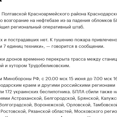
е Полтавской Красноармейского района Краснодарск
о возгорание на нефтебазе из-за падения обломков 
бщил региональный оперативный штаб.
х и пострадавших нет. К тушению пожара привлечено
и 7 единиц техники», — говорится в сообщении.
аки дронов временно перекрыта трасса между стани
ой и хутором Трудобеликовским.
 Минобороны РФ, с 20.00 мск 15 июня до 7.00 мск 1
нодарским краем и другими российскими регионами
и 172 украинских беспилотника. БПЛА сбили также н
иями Астраханской, Белгородской, Брянской, Калужс
 Волгоградской, Воронежской, Орловской, Тамбовско
 Ростовской, Рязанской областей, Московского регио