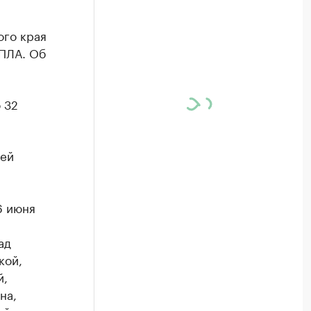
ого края
БПЛА. Об
 32
цей
6 июня
ад
кой,
й,
на,