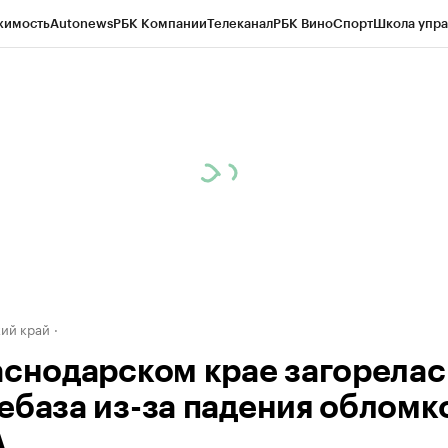
жимость
Autonews
РБК Компании
Телеканал
РБК Вино
Спорт
Школа упра
д
Стиль
Крипто
РБК Бизнес-среда
Дискуссионный клуб
Исследования
К
а контрагентов
Политика
Экономика
Бизнес
Технологии и медиа
Фина
ий край
аснодарском крае загорелас
ебаза из-за падения обломк
А