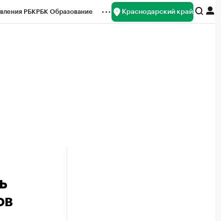
Краснодарский край
вления РБК
РБК Образование
редитные рейтинги
Франшизы
нсы
Рынок наличной валюты
ь
ов