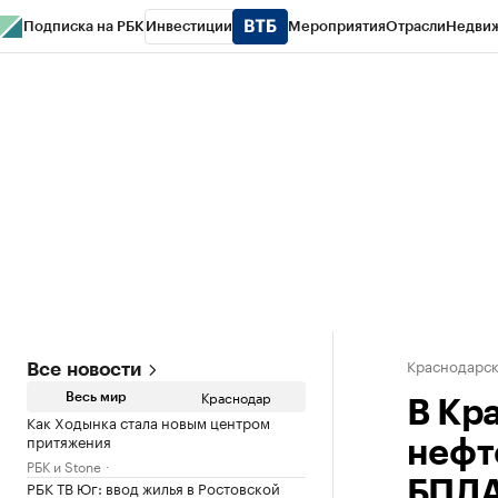
Подписка на РБК
Инвестиции
Мероприятия
Отрасли
Недви
РБК Курсы
РБК Life
Тренды
Визионеры
Национальные проекты
Горо
Газета
Спецпроекты СПб
Конференции СПб
Спецпроекты
Проверк
Краснодарск
Все новости
Краснодар
Весь мир
В Кр
Как Ходынка стала новым центром
притяжения
нефт
РБК и Stone
РБК ТВ Юг: ввод жилья в Ростовской
БПЛ