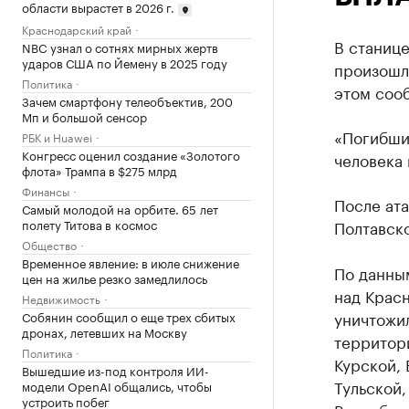
области вырастет в 2026 г.
Краснодарский край
В станиц
NBC узнал о сотнях мирных жертв
ударов США по Йемену в 2025 году
произошл
Политика
этом соо
Зачем смартфону телеобъектив, 200
Мп и большой сенсор
«Погибши
РБК и Huawei
Конгресс оценил создание «Золотого
человека 
флота» Трампа в $275 млрд
Финансы
После ат
Самый молодой на орбите. 65 лет
полету Титова в космос
Полтавск
Общество
Временное явление: в июле снижение
По данным
цен на жилье резко замедлилось
над Крас
Недвижимость
уничтожил
Собянин сообщил о еще трех сбитых
дронах, летевших на Москву
территор
Политика
Курской,
Вышедшие из-под контроля ИИ-
Тульской,
модели OpenAI общались, чтобы
устроить побег