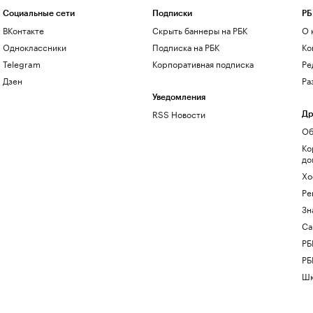
Социальные сети
Подписки
РБ
ВКонтакте
Скрыть баннеры на РБК
О 
Одноклассники
Подписка на РБК
Ко
Telegram
Корпоративная подписка
Ре
Дзен
Ра
Уведомления
RSS Новости
Др
Об
Ко
до
Хо
Ре
Зн
Са
РБ
РБ
Шк