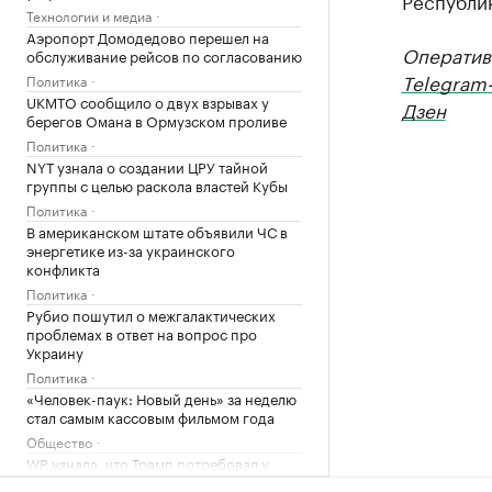
Республик
Технологии и медиа
Аэропорт Домодедово перешел на
Оператив
обслуживание рейсов по согласованию
Telegram
Политика
UKMTO сообщило о двух взрывах у
Дзен
берегов Омана в Ормузском проливе
Политика
NYT узнала о создании ЦРУ тайной
группы с целью раскола властей Кубы
Политика
В американском штате объявили ЧС в
энергетике из-за украинского
конфликта
Политика
Рубио пошутил о межгалактических
проблемах в ответ на вопрос про
Украину
Политика
«Человек-паук: Новый день» за неделю
стал самым кассовым фильмом года
Общество
WP узнала, что Трамп потребовал у
Хегсета объяснений из-за дефицита