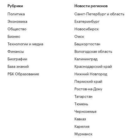
ракет
Рубрики
Новости регионов
Политика
Политика
Санкт-Петербург и область
«ЕП» узнала, что Залужного не пустили
на встречу с британским министром
Экономика
Екатеринбург
Политика
Общество
Новосибирск
Ярославский губернатор сообщил о
Бизнес
Омск
перекрытии трассы на Москву из-за
Технологии и медиа
Башкортостан
атаки
Финансы
Вологодская область
Политика
Мирный житель и боец «Орлана»
Биографии
Калининград
ранены при атаке на Белгородскую
База знаний
Краснодарский край
область
РБК Образование
Нижний Новгород
Политика
Пермский край
Трамп объяснил, почему предпочитает
сделку с Ираном войне
Ростов-на-Дону
Политика
Татарстан
Тюмень
Загрузить еще
Черноземье
Кавказ
Карелия
Мурманск