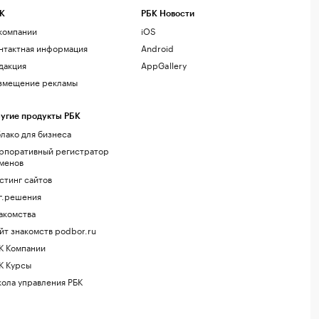
К
РБК Новости
компании
iOS
нтактная информация
Android
дакция
AppGallery
змещение рекламы
угие продукты РБК
лако для бизнеса
рпоративный регистратор
менов
стинг сайтов
г.решения
акомства
йт знакомств podbor.ru
К Компании
К Курсы
ола управления РБК