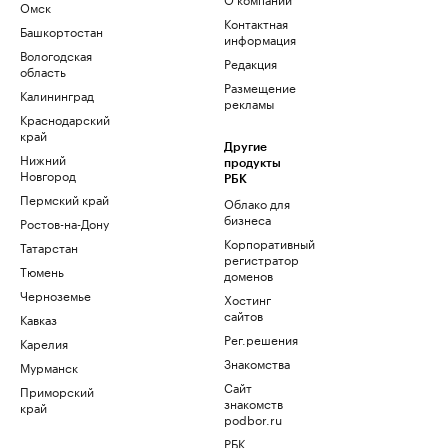
Омск
Контактная
Башкортостан
информация
Вологодская
Редакция
область
Размещение
Калининград
рекламы
Краснодарский
край
Другие
Нижний
продукты
Новгород
РБК
Пермский край
Облако для
бизнеса
Ростов-на-Дону
Корпоративный
Татарстан
регистратор
Тюмень
доменов
Черноземье
Хостинг
сайтов
Кавказ
Рег.решения
Карелия
Знакомства
Мурманск
Сайт
Приморский
знакомств
край
podbor.ru
РБК