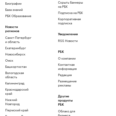
Скрыть баннеры
Биографии
на РБК
База знаний
Подписка на РБК
РБК Образование
Корпоративная
подписка
Новости
регионов
Уведомления
Санкт-Петербург
RSS Новости
и область
Екатеринбург
РБК
Новосибирск
О компании
Омск
Контактная
Башкортостан
информация
Вологодская
Редакция
область
Размещение
Калининград
рекламы
Краснодарский
край
Другие
Нижний
продукты
Новгород
РБК
Пермский край
Облако для
бизнеса
Ростов-на-Дону