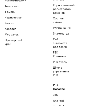
Корпоративный
Татарстан
регистратор
Тюмень
доменов
Черноземье
Хостинг
сайтов
Кавказ
Рег.решения
Карелия
Знакомства
Мурманск
Сайт
Приморский
знакомств
край
podbor.ru
РБК
Компании
РБК Курсы
Школа
управления
РБК
РБК
Новости
iOS
Android
AppGallery