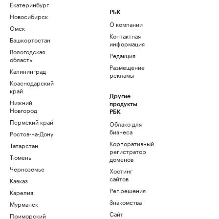
Екатеринбург
РБК
Новосибирск
О компании
Омск
Контактная
Башкортостан
информация
Вологодская
Редакция
область
Размещение
Калининград
рекламы
Краснодарский
край
Другие
Нижний
продукты
Новгород
РБК
Пермский край
Облако для
бизнеса
Ростов-на-Дону
Корпоративный
Татарстан
регистратор
Тюмень
доменов
Черноземье
Хостинг
сайтов
Кавказ
Рег.решения
Карелия
Знакомства
Мурманск
Сайт
Приморский