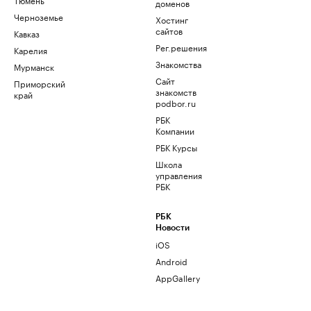
доменов
Черноземье
Хостинг
сайтов
Кавказ
Рег.решения
Карелия
Знакомства
Мурманск
Сайт
Приморский
знакомств
край
podbor.ru
РБК
Компании
РБК Курсы
Школа
управления
РБК
РБК
Новости
iOS
Android
AppGallery