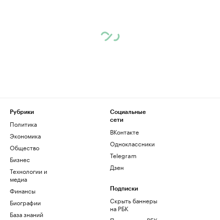
Рубрики
Социальные
сети
Политика
ВКонтакте
Экономика
Одноклассники
Общество
Telegram
Бизнес
Дзен
Технологии и
медиа
Финансы
Подписки
Скрыть баннеры
Биографии
на РБК
База знаний
Подписка на РБК