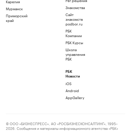
Рег.решения
Карелия
Знакомства
Мурманск
Сайт
Приморский
знакомств
край
podbor.ru
РБК
Компании
РБК Курсы
Школа
управления
РБК
РБК
Новости
iOS
Android
AppGallery
© ООО «БИЗНЕСПРЕСС», АО «РОСБИЗНЕСКОНСАЛТИНГ», 1995–
2026. Сообщения и материалы информационного агентства «РБК»