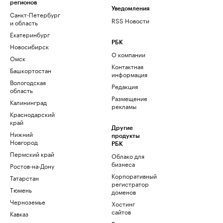
регионов
Уведомления
Санкт-Петербург
RSS Новости
и область
Екатеринбург
РБК
Новосибирск
О компании
Омск
Контактная
Башкортостан
информация
Вологодская
Редакция
область
Размещение
Калининград
рекламы
Краснодарский
край
Другие
Нижний
продукты
Новгород
РБК
Пермский край
Облако для
бизнеса
Ростов-на-Дону
Корпоративный
Татарстан
регистратор
Тюмень
доменов
Черноземье
Хостинг
сайтов
Кавказ